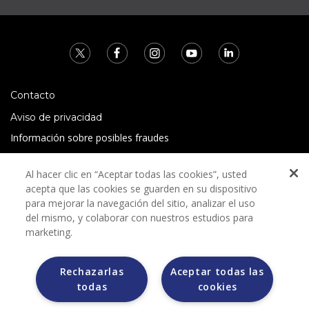
Contacto
Aviso de privacidad
Información sobre posibles fraudes
Preguntas Frecuentes
Al hacer clic en “Aceptar todas las cookies”, usted
Términos y condiciones
acepta que las cookies se guarden en su dispositivo
para mejorar la navegación del sitio, analizar el uso
del mismo, y colaborar con nuestros estudios para
marketing.
Rechazarlas
Aceptar todas las
Grupo Bimbo no solicita ningún tipo de pago durante el
todas
cookies
proceso de selección.