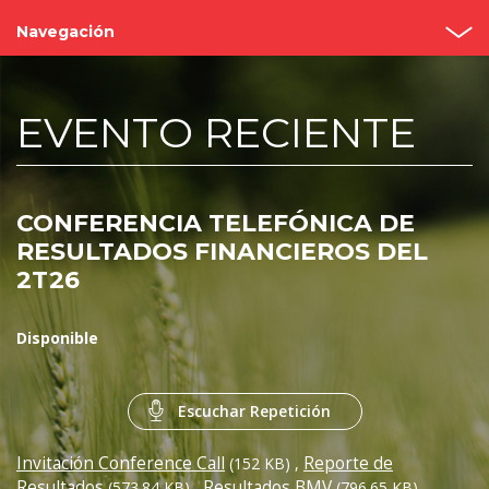
Navegación
Inicio
EVENTO RECIENTE
¿Quiénes somos?
Valor Bimbo
CONFERENCIA TELEFÓNICA DE
Eventos y Presentaciones
RESULTADOS FINANCIEROS DEL
2T26
Cobertura de analistas
Gobierno Corporativo
Disponible
Reportes
Escuchar Repetición
Contacto
Invitación Conference Call
Reporte de
(152 KB)
,
Resultados
Resultados BMV
(573.84 KB)
,
(796.65 KB)
,