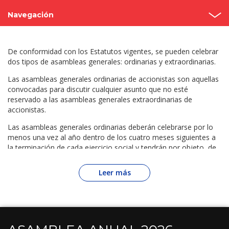
Navegación
Asambleas anuales
De conformidad con los Estatutos vigentes, se pueden celebrar
Estructura
dos tipos de asambleas generales: ordinarias y extraordinarias.
Las asambleas generales ordinarias de accionistas son aquellas
Consejo de administración
convocadas para discutir cualquier asunto que no esté
reservado a las asambleas generales extraordinarias de
Comités
accionistas.
Las asambleas generales ordinarias deberán celebrarse por lo
Código de Gobierno Corporativo
menos una vez al año dentro de los cuatro meses siguientes a
la terminación de cada ejercicio social y tendrán por objeto, de
Contacto
conformidad con lo establecido en la LMV o en los Estatutos, (i)
aprobar los estados financieros del ejercicio anterior, (ii) discutir
Leer más
y aprobar los informes anuales del Comité de Auditoría y
Prácticas Societarias, así como determinar la forma en que se
aplicarán las utilidades del ejercicio (incluyendo, en su caso, el
pago de dividendos), (iii) elegir a los miembros del Consejo de
Administración, (iv) designar al presidente del Comité de