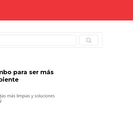
.
mbo para ser más
biente
ías más limpias y soluciones
l