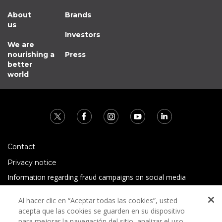
About
Brands
us
Investors
We are
nourishing a
Press
better
world
Contact
Privacy notice
Information regarding fraud campaigns on social media
Preguntas Frecuentes
Al hacer clic en “Aceptar todas las cookies”, usted
Terms and conditions
acepta que las cookies se guarden en su dispositivo
para mejorar la navegación del sitio, analizar el uso