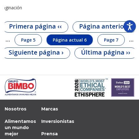
Paginación
Primera página
‹‹
Página anterior
‹
…
…
Page
5
Página actual
6
Page
7
Siguiente página
›
Última página
››
Nosotros
Marcas
Alimentamos
Inversionistas
un mundo
mejor
Prensa