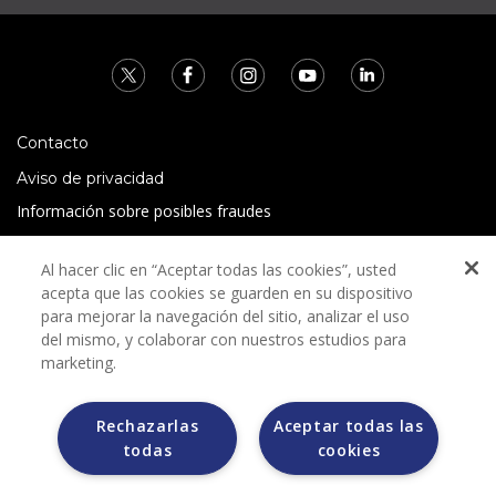
Contacto
Aviso de privacidad
Información sobre posibles fraudes
Preguntas Frecuentes
Al hacer clic en “Aceptar todas las cookies”, usted
Términos y condiciones
acepta que las cookies se guarden en su dispositivo
para mejorar la navegación del sitio, analizar el uso
del mismo, y colaborar con nuestros estudios para
marketing.
Rechazarlas
Aceptar todas las
Grupo Bimbo no solicita ningún tipo de pago durante el
todas
cookies
proceso de selección.
Grupo Bimbo no realiza venta de automóviles a través de