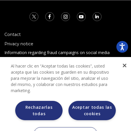
Contact
Privacy notice
Information regarding fraud campaigns on social media
Preguntas Frecuentes
Al hacer clic en “Aceptar todas las cookies”, usted
Terms and conditions
acepta que las cookies se guarden en su dispositivo
para mejorar la navegación del sitio, analizar el uso
del mismo, y colaborar con nuestros estudios para
marketing.
Rechazarlas
Aceptar todas las
todas
cookies
Grupo Bimbo does not request any kind of payment during
the selection process.
Grupo Bimbo does not sell vehicles on other websites, but