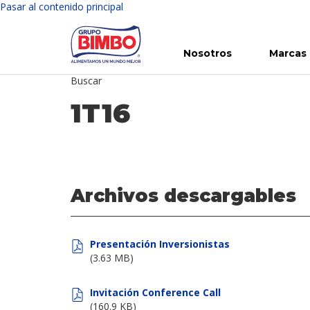
Pasar al contenido principal
Nosotros
Marcas
Buscar
Conoce Bimbo
Nuestras marcas
Para ti
Inversión en Bimbo
Noticias
Para la Vida
Comunicados
Gobierno Corporativo
Para la Naturaleza
R
1T16
Archivos descargables
Presentación Inversionistas
(3.63 MB)
Invitación Conference Call
(160.9 KB)