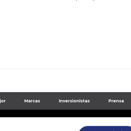
jor
Marcas
Inversionistas
Prensa
formación sobre posibles fraudes