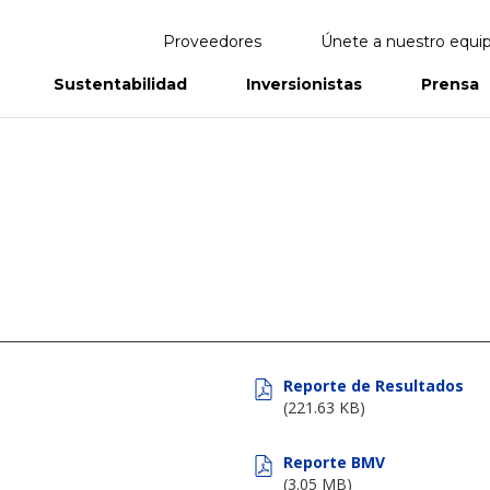
Proveedores
Únete a nuestro equi
Sustentabilidad
Inversionistas
Prensa
eportes
Informes Anuales
Reporte de Resultados
(221.63 KB)
Reporte BMV
(3.05 MB)