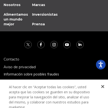
Nosotros
Marcas
Alimentamos
Inversionistas
un mundo
mejor
Prensa
Contacto
Aviso de privacidad
Información sobre posibles fraudes
Preguntas Frecuentes
Al hacer clic en “Aceptar todas las cookies”, usted
Términos y condiciones
acepta que las cookies se guarden en su dispositivo
para mejorar la navegación del sitio, analizar el uso
del mismo, y colaborar con nuestros estudios para
marketing.