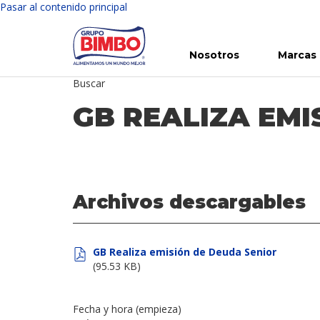
Pasar al contenido principal
Nosotros
Marcas
Buscar
Conoce Bimbo
Nuestras marcas
Para ti
Inversión en Bimbo
Noticias
Para la Vida
Comunicados
Gobierno Corporativo
Para la Naturaleza
R
GB REALIZA EMI
Archivos descargables
GB Realiza emisión de Deuda Senior
(95.53 KB)
Fecha y hora (empieza)