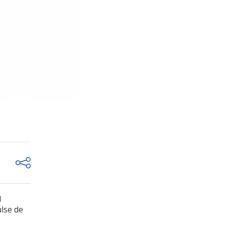
l
ulse de