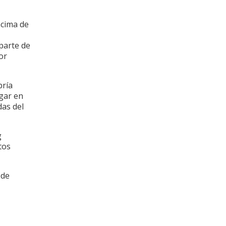
ncima de
parte de
or
bría
gar en
das del
g
tos
 de