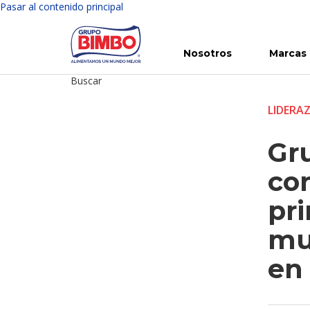
Pasar al contenido principal
Nosotros
Marcas
Buscar
Conoce Bimbo
Nuestras marcas
Para ti
Inversión en Bimbo
Noticias
Para la Vida
Comunicados
Gobierno Corporativo
Para la Naturaleza
R
LIDERA
Gr
con
pr
mu
en