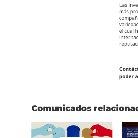
Las inv
más pro
compañí
varieda
el cual 
internac
reputac
Contác
poder 
Comunicados relaciona