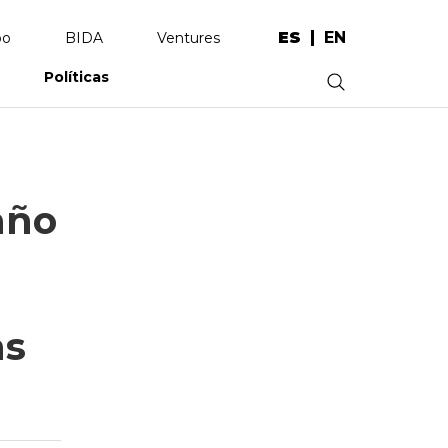
ES
EN
po
BIDA
Ventures
Políticas
.
año
as