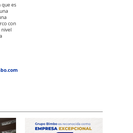
n que es
 una
una
rco con
 nivel
a
mbo.com