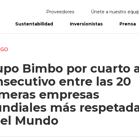
Proveedores
Únete a nuestro equi
Sustentabilidad
Inversionistas
Prensa
eportes
Informes Anuales
ZGO
upo Bimbo por cuarto 
secutivo entre las 20
imeras empresas
ndiales más respetad
 el Mundo