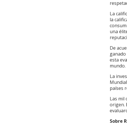
respeta
La cali
la calif
consumi
una éli
reputac
De acue
ganado 
esta ev
mundo.
La inve
Mundial
países r
Las mil
origen.
evaluar
Sobre R