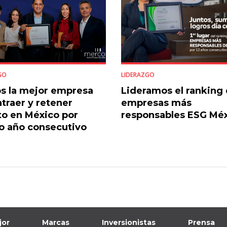
GO
LIDERAZGO
s la mejor empresa
Lideramos el ranking 
atraer y retener
empresas más
to en México por
responsables ESG Mé
o año consecutivo
jor
Marcas
Inversionistas
Prensa