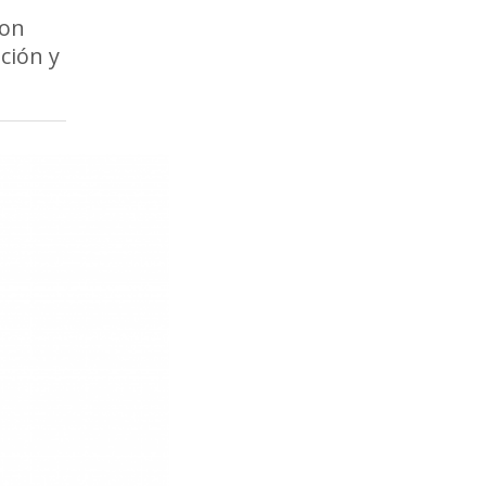
con
ción y