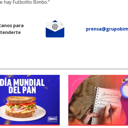
e hay Futbolito Bimbo.”
tanos para
prensa@grupobi
atenderte