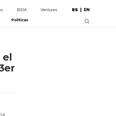
ES
EN
po
BIDA
Ventures
Políticas
.
 el
3er
una