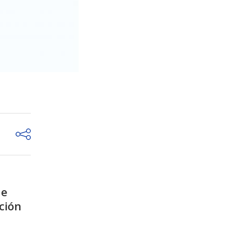
de
ción