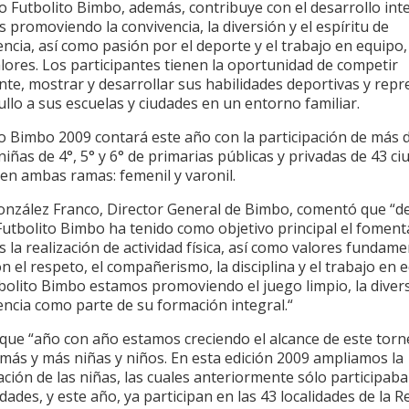
o Futbolito Bimbo, además, contribuye con el desarrollo int
s promoviendo la convivencia, la diversión y el espíritu de
cia, así como pasión por el deporte y el trabajo en equipo,
lores. Los participantes tienen la oportunidad de competir
te, mostrar y desarrollar sus habilidades deportivas y repr
llo a sus escuelas y ciudades en un entorno familiar.
o Bimbo 2009 contará este año con la participación de más d
niñas de 4°, 5° y 6° de primarias públicas y privadas de 43 c
 en ambas ramas: femenil y varonil.
González Franco, Director General de Bimbo, comentó que “d
 Futbolito Bimbo ha tenido como objetivo principal el foment
s la realización de actividad física, así como valores fundam
 el respeto, el compañerismo, la disciplina y el trabajo en 
bolito Bimbo estamos promoviendo el juego limpio, la divers
ncia como parte de su formación integral.“
que “año con año estamos creciendo el alcance de este tor
 más y más niñas y niños. En esta edición 2009 ampliamos la
ación de las niñas, las cuales anteriormente sólo participab
dades, y este año, ya participan en las 43 localidades de la R