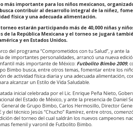
eo más importante para los niños mexicanos, organizad
busca contribuir al desarrollo integral de la niñez, fo
vidad física y una adecuada alimentación.
 torneo estarán participando más de 40,000 niñas y niño
s de la República Mexicana y el torneo se jugará tambi
mérica y en Estados Unidos.
arco del programa “Comprometidos con tu Salud”, y ante la
ia de importantes personalidades, arrancó una nueva edició
infantil más importante de México:
Futbolito Bimbo 2009
, c
po Bimbo busca, entre otros temas, fomentar entre los niño
ión de actividad física diaria y una adecuada alimentación, c
para alcanzar un Estilo de Vida Saludable.
atada inicial celebrada por el Lic. Enrique Peña Nieto, Gobe
cional del Estado de México, y ante la presencia de Daniel Se
r General de Grupo Bimbo, Carlos Hermosillo, Director Gener
y del técnico Jesús “Chucho” Ramírez, entre otros, comenzó
dición del torneo del cual saldrán los nuevos campeones na
amas femenil y varonil de Futbolito Bimbo.