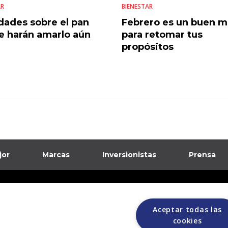
AR
BIENESTAR
dades sobre el pan
Febrero es un buen 
e harán amarlo aún
para retomar tus
propósitos
jor
Marcas
Inversionistas
Prensa
formación sobre posibles fraudes
Aceptar todas las
ciones
cookies