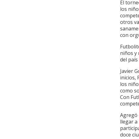
El torne
los niño
competen
otros va
sanamen
con orgu
Futbolit
niños y 
del país
Javier 
inicios,
los niño
como son
Con Fut
compete
Agregó 
llegar a
particip
doce ciu