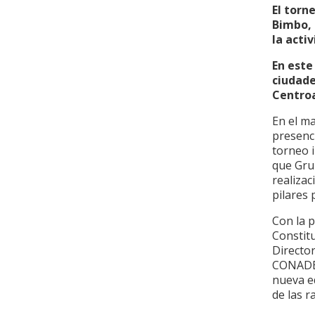
El torn
Bimbo, 
la acti
En este
ciudade
Centroa
En el m
presenc
torneo 
que Gru
realizac
pilares 
Con la p
Constitu
Directo
CONADE 
nueva e
de las r