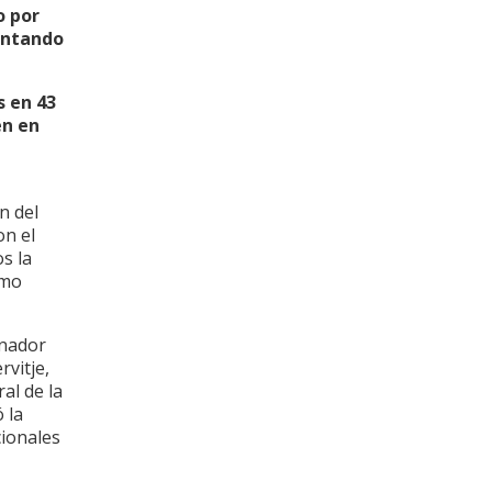
o por
mentando
s en 43
én en
n del
on el
s la
omo
rnador
rvitje,
al de la
 la
cionales