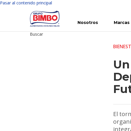
Pasar al contenido principal
Nosotros
Marcas
Buscar
Conoce Bimbo
Nuestras marcas
Para ti
Inversión en Bimbo
Noticias
Para la Vida
Comunicados
Gobierno Corporativo
Para la Naturaleza
R
BIENES
Un
Dep
Fu
El tor
organi
integr