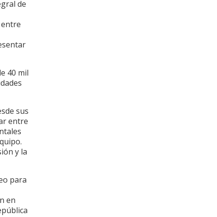
egral de
 entre
esentar
e 40 mil
iudades
esde sus
ar entre
entales
equipo.
ión y la
neo para
an en
epública