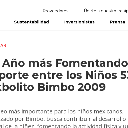
Proveedores
Únete a nuestro equi
Sustentabilidad
Inversionistas
Prensa
eportes
Informes Anuales
TAR
 Año más Fomentando
orte entre los Niños 5
tbolito Bimbo 2009
neo más importante para los niños mexicanos,
zado por Bimbo, busca contribuir al desarrollo
al de la niñez, fomentando la actividad física y 