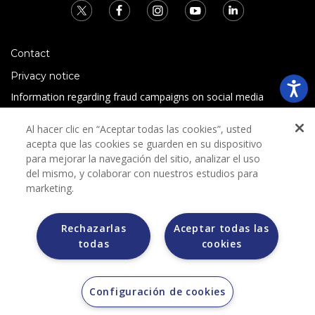
Contact
Privacy notice
Information regarding fraud campaigns on social media
Preguntas Frecuentes
Al hacer clic en “Aceptar todas las cookies”, usted
Terms and conditions
acepta que las cookies se guarden en su dispositivo
para mejorar la navegación del sitio, analizar el uso
del mismo, y colaborar con nuestros estudios para
marketing.
Rechazarlas
Aceptar todas las
todas
cookies
Grupo Bimbo does not request any kind of payment during
the selection process.
Grupo Bimbo does not sell vehicles on other websites, but
does so only through the Morton auction house.
Configuración de cookies