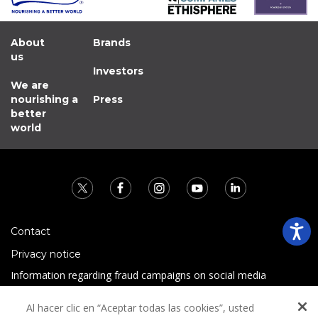
About
Brands
us
Investors
We are
nourishing a
Press
better
world
Contact
Privacy notice
Information regarding fraud campaigns on social media
Preguntas Frecuentes
Al hacer clic en “Aceptar todas las cookies”, usted