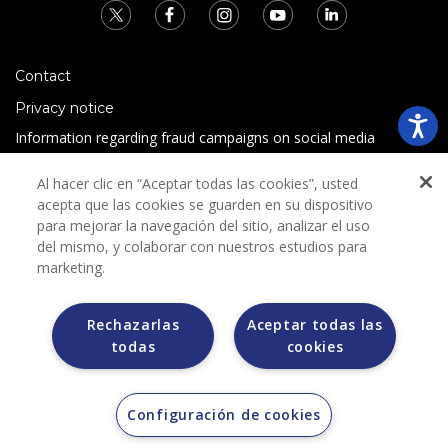
Contact
Privacy notice
Information regarding fraud campaigns on social media
Preguntas Frecuentes
Al hacer clic en “Aceptar todas las cookies”, usted
Terms and conditions
acepta que las cookies se guarden en su dispositivo
para mejorar la navegación del sitio, analizar el uso
del mismo, y colaborar con nuestros estudios para
marketing.
Rechazarlas
Aceptar todas las
todas
cookies
Grupo Bimbo does not request any kind of payment during
the selection process.
Grupo Bimbo does not sell vehicles on other websites, but
does so only through the Morton auction house.
Configuración de cookies