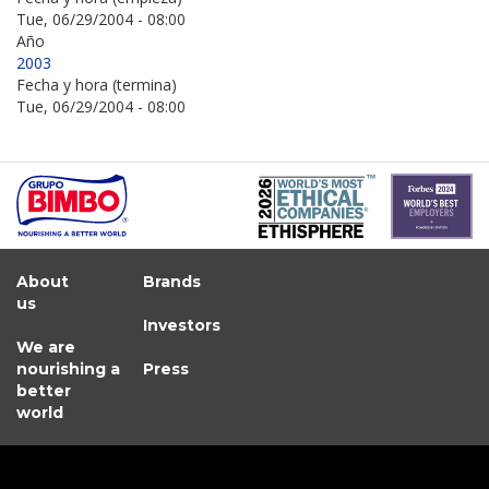
Tue, 06/29/2004 - 08:00
Año
2003
Fecha y hora (termina)
Tue, 06/29/2004 - 08:00
About
Brands
us
Investors
We are
nourishing a
Press
better
world