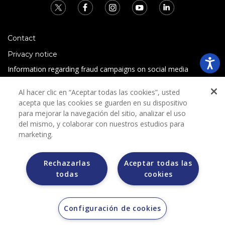
Contact
Privacy notice
Information regarding fraud campaigns on social media
Preguntas Frecuentes
Al hacer clic en “Aceptar todas las cookies”, usted
Terms and conditions
acepta que las cookies se guarden en su dispositivo
para mejorar la navegación del sitio, analizar el uso
del mismo, y colaborar con nuestros estudios para
marketing.
Rechazarlas
Aceptar todas las
todas
cookies
Grupo Bimbo does not request any kind of payment during
the selection process.
Grupo Bimbo does not sell vehicles on other websites, but
does so only through the Morton auction house.
Configuración de cookies