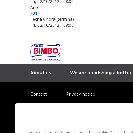
Fri, 02/10/2012 - 08:00
Año
2012
Fecha y hora (termina)
Fri, 02/10/2012 - 08:00
About us
We are nourishing a better
Contact
Privacy notice
Information regarding fraud campaigns on social me
Preguntas Frecuentes
Terms and condit
Al hacer clic en “Aceptar todas las cookies”, usted a