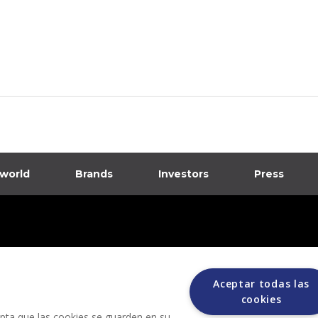
 world
Brands
Investors
Press
dia
ions
Aceptar todas las
cookies
cepta que las cookies se guarden en su