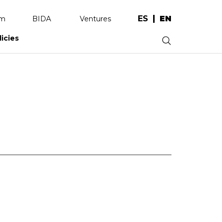
ES
EN
am
BIDA
Ventures
licies
.