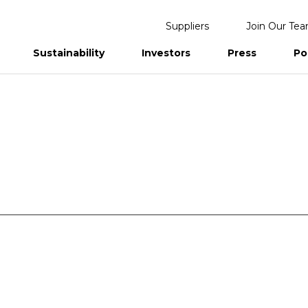
Suppliers
Join Our Te
Sustainability
Investors
Press
Po
eports