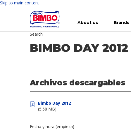
Skip to main content
About us
Brands
Search
Meet Bimbo
Our brands
For you
Investment in Bimbo
News
Press Releases
For Life
Governance
For Nature
Annual R
Reports
BIMBO DAY 2012
Archivos descargables
Bimbo Day 2012
(5.58 MB)
Fecha y hora (empieza)