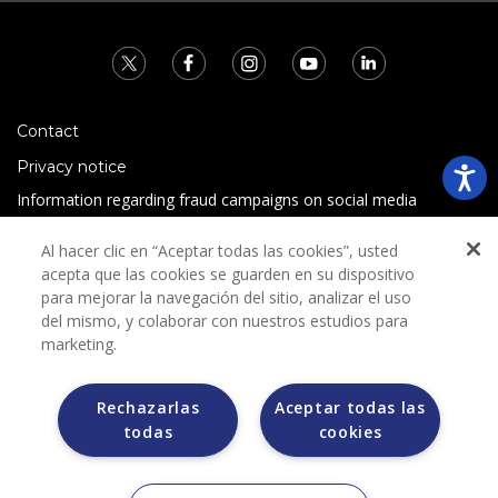
Contact
Privacy notice
Information regarding fraud campaigns on social media
Preguntas Frecuentes
Al hacer clic en “Aceptar todas las cookies”, usted
Terms and conditions
acepta que las cookies se guarden en su dispositivo
para mejorar la navegación del sitio, analizar el uso
del mismo, y colaborar con nuestros estudios para
marketing.
Rechazarlas
Aceptar todas las
todas
cookies
Grupo Bimbo does not request any kind of payment during
the selection process.
Grupo Bimbo does not sell vehicles on other websites, but