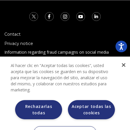
Contact
Privacy notice
Information regarding fraud campaigns on social media
Preguntas Frecuentes
Al hacer clic en “Aceptar todas las cookies”, usted
Terms and conditions
acepta que las cookies se guarden en su dispositivo
para mejorar la navegación del sitio, analizar el uso
del mismo, y colaborar con nuestros estudios para
marketing.
Rechazarlas
Aceptar todas las
todas
cookies
Grupo Bimbo does not request any kind of payment during
the selection process.
Grupo Bimbo does not sell vehicles on other websites, but