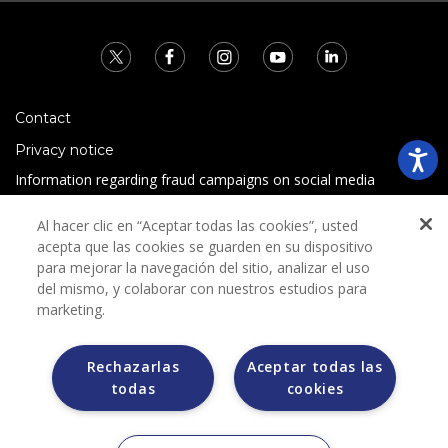
Contact
Privacy notice
Information regarding fraud campaigns on social media
Preguntas Frecuentes
Al hacer clic en “Aceptar todas las cookies”, usted
Terms and conditions
acepta que las cookies se guarden en su dispositivo
para mejorar la navegación del sitio, analizar el uso
del mismo, y colaborar con nuestros estudios para
marketing.
Rechazarlas
Aceptar todas las
todas
cookies
Grupo Bimbo does not request any kind of payment during
the selection process.
Grupo Bimbo does not sell vehicles on other websites, but