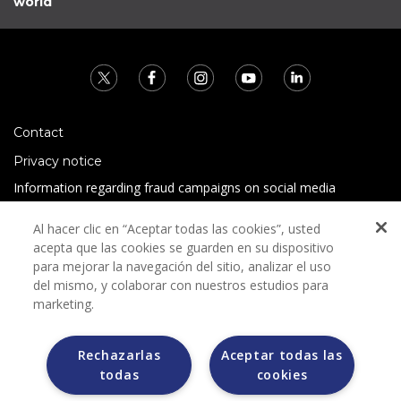
world
Contact
Privacy notice
Information regarding fraud campaigns on social media
Preguntas Frecuentes
Al hacer clic en “Aceptar todas las cookies”, usted
Terms and conditions
acepta que las cookies se guarden en su dispositivo
para mejorar la navegación del sitio, analizar el uso
del mismo, y colaborar con nuestros estudios para
marketing.
Rechazarlas
Aceptar todas las
todas
cookies
Grupo Bimbo does not request any kind of payment during
the selection process.