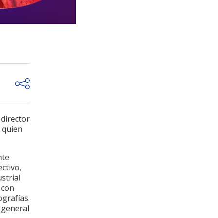
director
 quien
.
nte
ctivo,
strial
 con
grafías.
 general