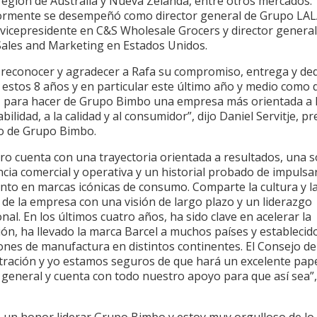
región de Australia y Nueva Zelanda, entre otros mercados.
ormente se desempeñó como director general de Grupo LAL
 vicepresidente en C&S Wholesale Grocers y director general
Sales and Marketing en Estados Unidos.
 reconocer y agradecer a Rafa su compromiso, entrega y ded
estos 8 años y en particular este último año y medio como d
, para hacer de Grupo Bimbo una empresa más orientada a 
bilidad, a la calidad y al consumidor”, dijo Daniel Servitje, p
vo de Grupo Bimbo.
ro cuenta con una trayectoria orientada a resultados, una s
cia comercial y operativa y un historial probado de impulsar
ento en marcas icónicas de consumo. Comparte la cultura y l
a de la empresa con una visión de largo plazo y un liderazgo
nal. En los últimos cuatro años, ha sido clave en acelerar la
ón, ha llevado la marca Barcel a muchos países y establecid
ones de manufactura en distintos continentes. El Consejo de
tración y yo estamos seguros de que hará un excelente pap
 general y cuenta con todo nuestro apoyo para que así sea”,
.