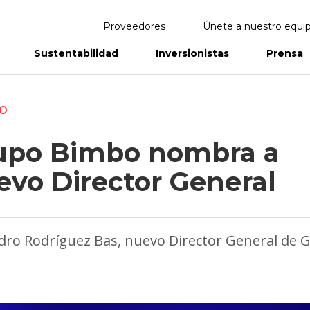
Proveedores
Únete a nuestro equi
Sustentabilidad
Inversionistas
Prensa
eportes
Informes Anuales
IO
upo Bimbo nombra a
evo Director General
dro Rodríguez Bas, nuevo Director General de 
o