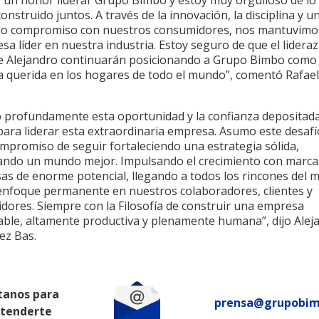
o un honor liderar Grupo Bimbo y estoy muy orgulloso de lo
nstruido juntos. A través de la innovación, la disciplina y u
o compromiso con nuestros consumidores, nos mantuvim
sa líder en nuestra industria. Estoy seguro de que el lideraz
de Alejandro continuarán posicionando a Grupo Bimbo como
 querida en los hogares de todo el mundo”, comentó Rafael
.
o profundamente esta oportunidad y la confianza depositada
ara liderar esta extraordinaria empresa. Asumo este desafí
ompromiso de seguir fortaleciendo una estrategia sólida,
ando un mundo mejor. Impulsando el crecimiento con marca
as de enorme potencial, llegando a todos los rincones del 
enfoque permanente en nuestros colaboradores, clientes y
dores. Siempre con la Filosofía de construir una empresa
able, altamente productiva y plenamente humana”, dijo Alej
ez Bas.
tanos para
prensa@grupobi
atenderte