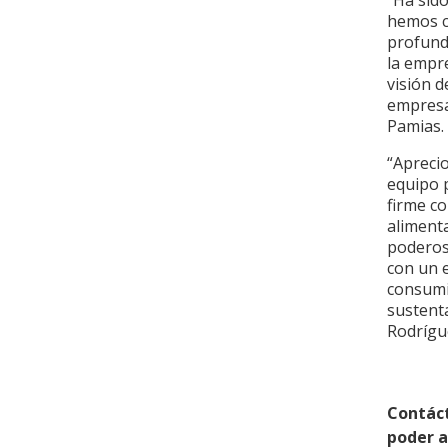
“Ha sid
hemos co
profund
la empre
visión 
empresa
Pamias
“Apreci
equipo p
firme c
aliment
poderos
con un 
consumi
sustent
Rodrígu
Contác
poder 