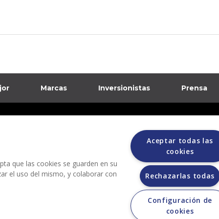
jor
Marcas
Inversionistas
Prensa
formación sobre posibles fraudes
Aceptar todas las
ciones
cookies
cepta que las cookies se guarden en su
izar el uso del mismo, y colaborar con
Rechazarlas todas
Configuración de
cookies
Grupo Bimbo no solicita ningún tipo de pago durante el proceso de selección.