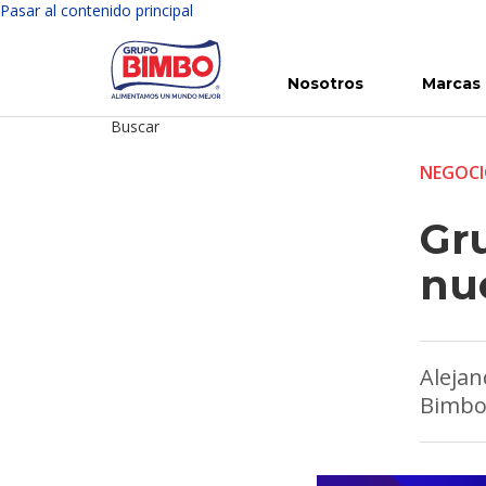
Pasar al contenido principal
Nosotros
Marcas
Buscar
Conoce Bimbo
Nuestras marcas
Para ti
Inversión en Bimbo
Noticias
Para la Vida
Comunicados
Gobierno Corporativo
Para la Naturaleza
R
NEGOC
Gr
nu
Alejan
Bimb