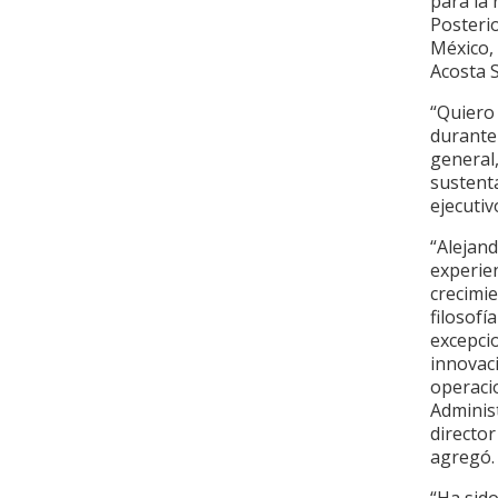
para la 
Posteri
México,
Acosta 
“Quiero
durante 
general
sustenta
ejecuti
“Alejand
experien
crecimi
filosofí
excepcio
innovaci
operaci
Adminis
director
agregó