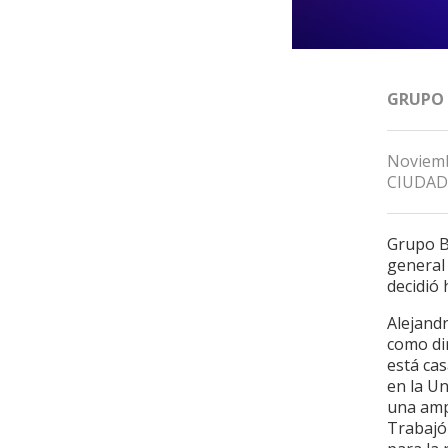
GRUPO
Noviemb
CIUDAD
Grupo B
general
decidió
Alejand
como dir
está cas
en la U
una amp
Trabajó