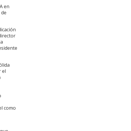
A en
 de
icación
irector
la
residente
ólida
 el
a
o
el como