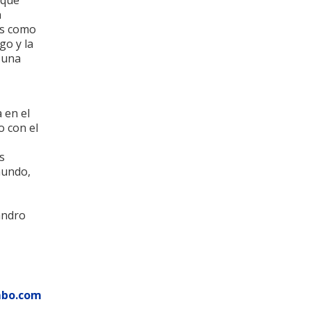
 que
n
os como
go y la
 una
 en el
o con el
s
mundo,
andro
mbo.com