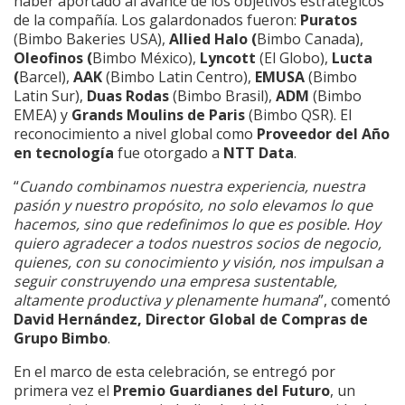
haber aportado al avance de los objetivos estratégicos
de la compañía. Los galardonados fueron:
Puratos
(Bimbo Bakeries USA),
Allied Halo (
Bimbo Canada),
Oleofinos (
Bimbo México),
Lyncott
(El Globo),
Lucta
(
Barcel),
AAK
(Bimbo Latin Centro),
EMUSA
(Bimbo
Latin Sur),
Duas Rodas
(Bimbo Brasil),
ADM
(Bimbo
EMEA) y
Grands Moulins de Paris
(Bimbo QSR). El
reconocimiento a nivel global como
Proveedor del Año
en tecnología
fue otorgado a
NTT Data
.
“
Cuando combinamos nuestra experiencia, nuestra
pasión y nuestro propósito, no solo elevamos lo que
hacemos, sino que
redefinimos lo que es posible. Hoy
quiero agradecer a todos nuestros socios de negocio,
quienes, con su conocimiento y visión, nos impulsan a
seguir construyendo una empresa sustentable,
altamente productiva y plenamente humana
”, comentó
David Hernández, Director Global de Compras de
Grupo Bimbo
.
En el marco de esta celebración, se entregó por
primera vez el
Premio Guardianes del Futuro
, un