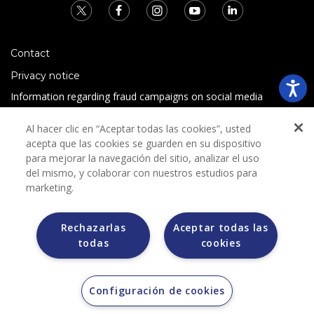
Contact
Privacy notice
Information regarding fraud campaigns on social media
Preguntas Frecuentes
Al hacer clic en “Aceptar todas las cookies”, usted
Terms and conditions
acepta que las cookies se guarden en su dispositivo
para mejorar la navegación del sitio, analizar el uso
del mismo, y colaborar con nuestros estudios para
marketing.
Rechazarlas
Aceptar todas las
todas
cookies
Grupo Bimbo does not request any kind of payment during
the selection process.
Grupo Bimbo does not sell vehicles on other websites, but
does so only through the Morton auction house.
Configuración de cookies