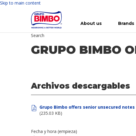
Skip to main content
About us
Brands
Search
Meet Bimbo
Our brands
For you
Investment in Bimbo
News
Press Releases
For Life
Governance
For Nature
Annual R
Reports
GRUPO BIMBO O
Archivos descargables
Grupo Bimbo offers senior unsecured notes
(235.03 KB)
Fecha y hora (empieza)