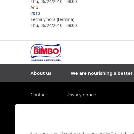
Thu, 06/24/2010 - 08:00
Año
2010
Fecha y hora (termina)
Thu, 06/24/2010 - 08:00
About us
We are nourishing a better
Contact
Privacy notice
Information regarding fraud campaigns on social me
Preguntas Frecuentes
Terms and condit
Al hacer clic en “Aceptar todas las cookies”, usted a