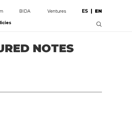
ES
EN
am
BIDA
Ventures
licies
.
URED NOTES