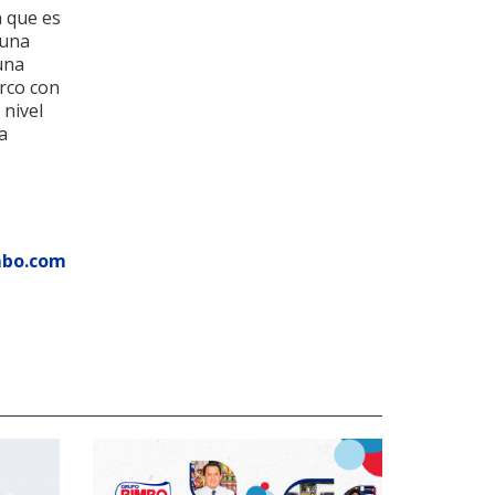
n que es
 una
una
rco con
 nivel
a
mbo.com