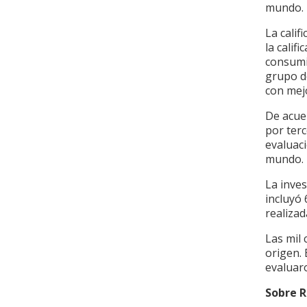
mundo.
La cali
la calif
consumi
grupo d
con mej
De acue
por ter
evaluac
mundo.
La inve
incluyó 
realiza
Las mil
origen.
evaluar
Sobre R