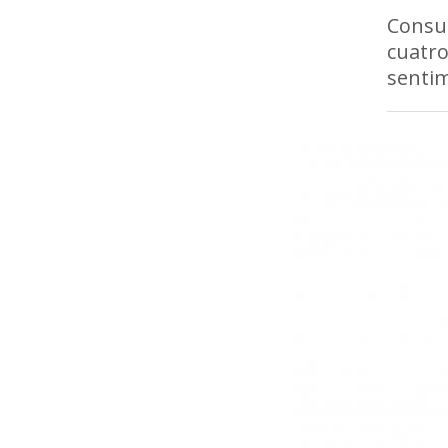
Consu
cuatro
sentim