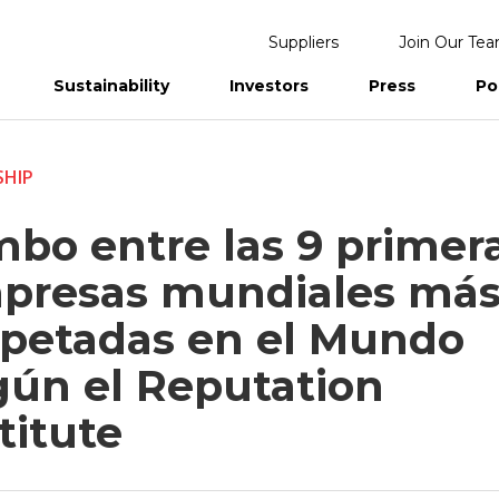
Suppliers
Join Our Te
Sustainability
Investors
Press
Po
eports
SHIP
mbo entre las 9 primer
presas mundiales má
spetadas en el Mundo
gún el Reputation
titute