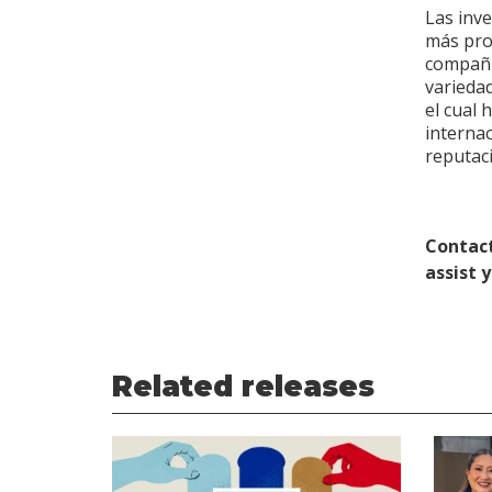
Las inv
más pro
compañí
varieda
el cual 
internac
reputac
Contact
assist 
Related releases