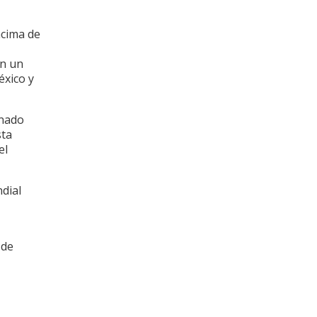
ncima de
en un
éxico y
anado
sta
el
dial
 de