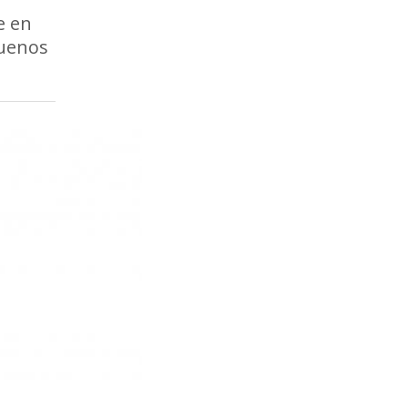
e en
buenos