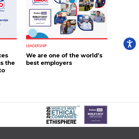
LEADERSHIP
ces
We are one of the world’s
s the
best employers
to