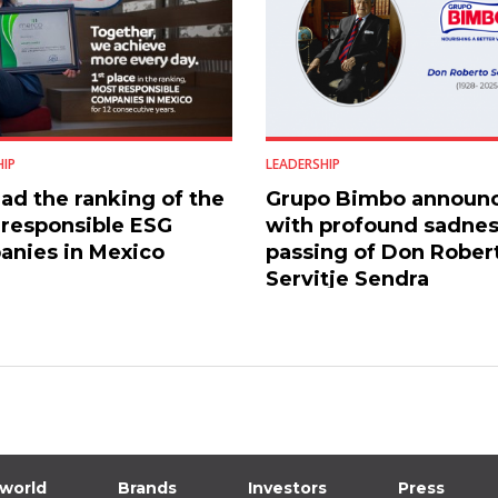
HIP
LEADERSHIP
ad the ranking of the
Grupo Bimbo announ
responsible ESG
with profound sadnes
nies in Mexico
passing of Don Rober
Servitje Sendra
 world
Brands
Investors
Press