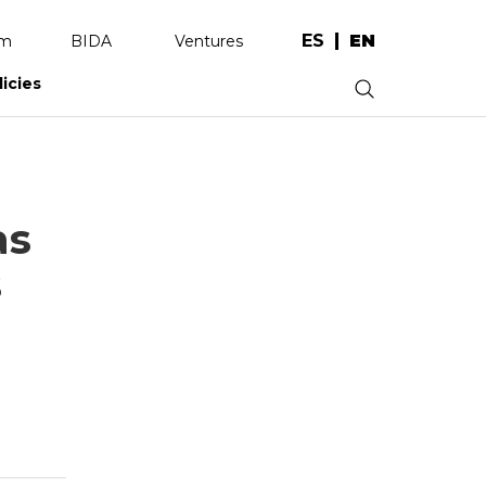
ES
EN
am
BIDA
Ventures
licies
.
as
s