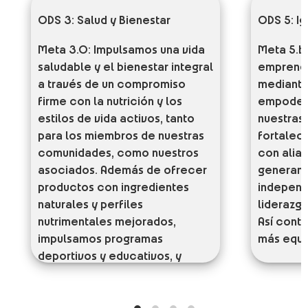
ODS 3: Salud y Bienestar
ODS 5: I
Meta 3.0:
Impulsamos una vida
Meta 5.b
saludable y el bienestar integral
emprend
a través de un compromiso
mediante 
firme con la nutrición y los
empodera
estilos de vida activos, tanto
nuestras
para los miembros de nuestras
fortalec
comunidades, como nuestros
con alian
asociados. Además de ofrecer
generan 
productos con ingredientes
independ
naturales y perfiles
liderazgo
nutrimentales mejorados,
Así cont
impulsamos programas
más equit
deportivos y educativos, y
cuidamos el bienestar físico,
mental y emocional de nuestros
equipos.