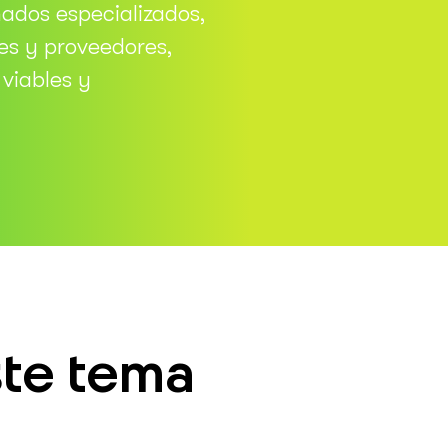
ados especializados,
es y proveedores,
viables y
ste tema