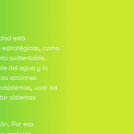
idad está
s estratégicas, como
nto sustentable,
le del agua y la
stas acciones
cosistemas, usar los
tar sistemas
ón. Por eso
roveedores,