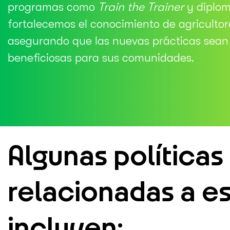
programas como
Train the Trainer
y diplom
fortalecemos el conocimiento de agricultor
asegurando que las nuevas prácticas sean 
beneficiosas para sus comunidades.
Algunas políticas
relacionadas a e
incluyen: