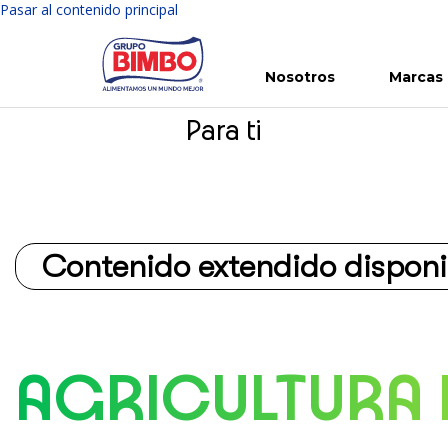
Pasar al contenido principal
Nosotros
Marcas
Buscar
Para ti
Conoce Bimbo
Nuestras marcas
Para ti
Inversión en Bimbo
Noticias
Para la Vida
Comunicados
Gobierno Corporativo
Para la Naturaleza
R
Contenido extendido disponi
AGRICULTURA 