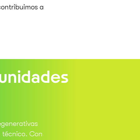
contribuimos a
munidades
egenerativas
 técnico. Con