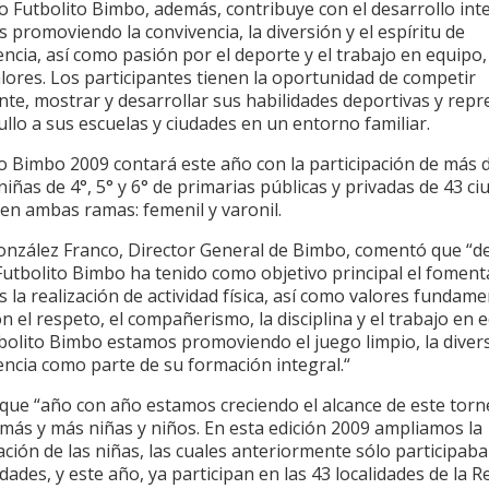
o Futbolito Bimbo, además, contribuye con el desarrollo int
s promoviendo la convivencia, la diversión y el espíritu de
cia, así como pasión por el deporte y el trabajo en equipo,
lores. Los participantes tienen la oportunidad de competir
te, mostrar y desarrollar sus habilidades deportivas y repr
llo a sus escuelas y ciudades en un entorno familiar.
o Bimbo 2009 contará este año con la participación de más d
niñas de 4°, 5° y 6° de primarias públicas y privadas de 43 c
 en ambas ramas: femenil y varonil.
González Franco, Director General de Bimbo, comentó que “d
 Futbolito Bimbo ha tenido como objetivo principal el foment
s la realización de actividad física, así como valores fundam
 el respeto, el compañerismo, la disciplina y el trabajo en 
bolito Bimbo estamos promoviendo el juego limpio, la divers
ncia como parte de su formación integral.“
que “año con año estamos creciendo el alcance de este tor
 más y más niñas y niños. En esta edición 2009 ampliamos la
ación de las niñas, las cuales anteriormente sólo participab
dades, y este año, ya participan en las 43 localidades de la R