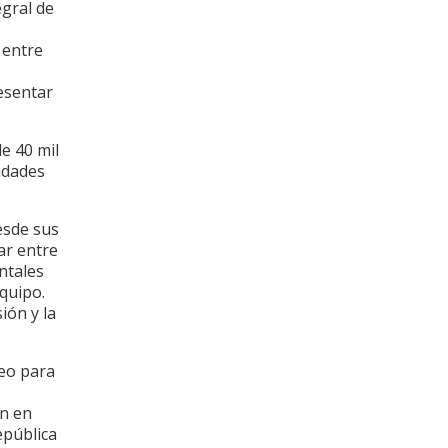
egral de
 entre
esentar
e 40 mil
iudades
esde sus
ar entre
entales
equipo.
ión y la
neo para
an en
epública