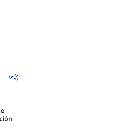
de
ción