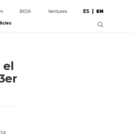
ES
EN
am
BIDA
Ventures
licies
.
 el
3er
una