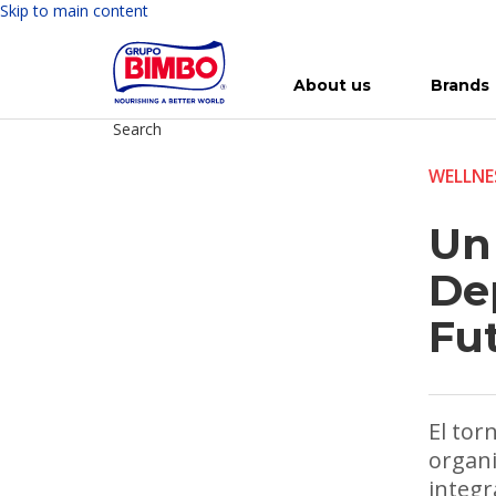
Skip to main content
About us
Brands
Search
Meet Bimbo
Our brands
For you
Investment in Bimbo
News
Press Releases
For Life
Governance
For Nature
Annual R
Reports
WELLNE
Un
Dep
Fu
El tor
organi
integr