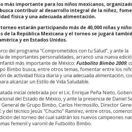
eo más importante para los niños mexicanos, organizad
busca contribuir al desarrollo integral de la niñez, fo
vidad física y una adecuada alimentación.
 torneo estarán participando más de 40,000 niñas y niño
s de la República Mexicana y el torneo se jugará tambi
mérica y en Estados Unidos.
arco del programa “Comprometidos con tu Salud”, y ante la
ia de importantes personalidades, arrancó una nueva edició
infantil más importante de México:
Futbolito Bimbo 2009
, c
po Bimbo busca, entre otros temas, fomentar entre los niño
ión de actividad física diaria y una adecuada alimentación, c
para alcanzar un Estilo de Vida Saludable.
atada inicial celebrada por el Lic. Enrique Peña Nieto, Gobe
cional del Estado de México, y ante la presencia de Daniel Se
r General de Grupo Bimbo, Carlos Hermosillo, Director Gener
y del técnico Jesús “Chucho” Ramírez, entre otros, comenzó
dición del torneo del cual saldrán los nuevos campeones na
amas femenil y varonil de Futbolito Bimbo.