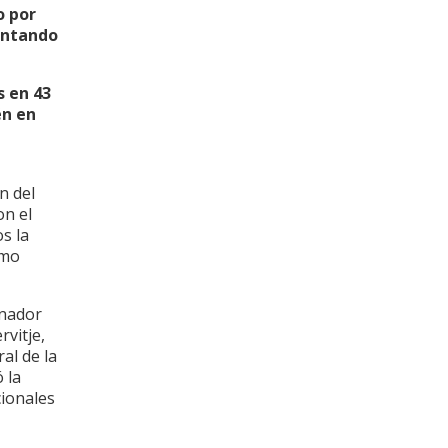
o por
mentando
s en 43
én en
n del
on el
s la
omo
rnador
rvitje,
al de la
 la
cionales