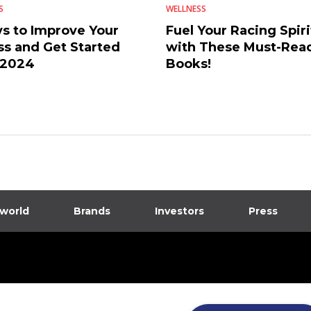
S
WELLNESS
s to Improve Your
Fuel Your Racing Spiri
ss and Get Started
with These Must-Rea
 2024
Books!
 world
Brands
Investors
Press
dia