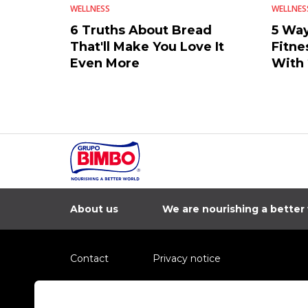
WELLNESS
WELLNES
6 Truths About Bread
5 Way
That'll Make You Love It
Fitne
Even More
With
About us
We are nourishing a better
Contact
Privacy notice
Information regarding fraud campaigns on social me