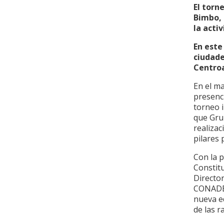
El torn
Bimbo, 
la acti
En este
ciudade
Centroa
En el m
presenc
torneo 
que Gru
realizac
pilares 
Con la p
Constitu
Directo
CONADE 
nueva e
de las r