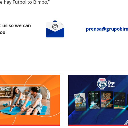
e hay Futbolito Bimbo.”
 us so we can
prensa@grupobi
you