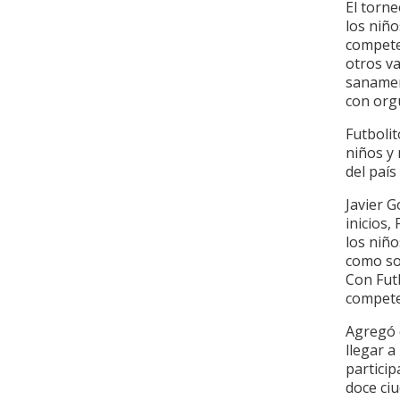
El torne
los niño
competen
otros va
sanamen
con orgu
Futbolit
niños y 
del país
Javier 
inicios,
los niño
como son
Con Fut
compete
Agregó 
llegar a
particip
doce ciu