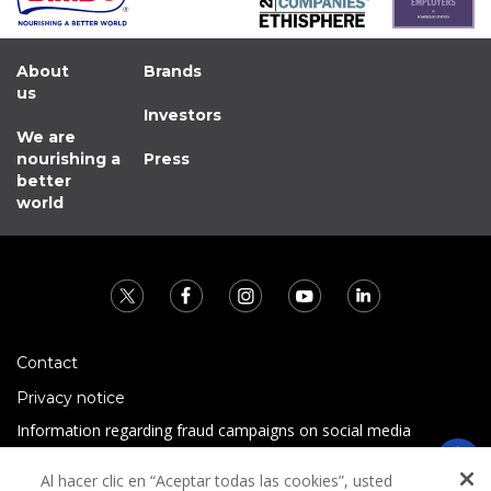
About
Brands
us
Investors
We are
nourishing a
Press
better
world
Contact
Privacy notice
Information regarding fraud campaigns on social media
Preguntas Frecuentes
Al hacer clic en “Aceptar todas las cookies”, usted