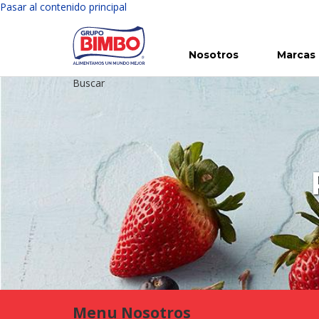
Pasar al contenido principal
Nosotros
Marcas
Buscar
Conoce Bimbo
Nuestras marcas
Para ti
Inversión en Bimbo
Noticias
Para la Vida
Comunicados
Gobierno Corporativo
Para la Naturaleza
R
Menu Nosotros