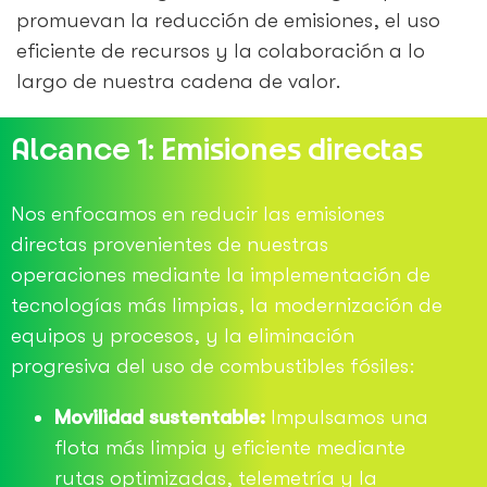
promuevan la reducción de emisiones, el uso
eficiente de recursos y la colaboración a lo
largo de nuestra cadena de valor.
Alcance 1: Emisiones directas
Nos enfocamos en reducir las emisiones
directas provenientes de nuestras
operaciones mediante la implementación de
tecnologías más limpias, la modernización de
equipos y procesos, y la eliminación
progresiva del uso de combustibles fósiles:
Movilidad sustentable:
Impulsamos una
flota más limpia y eficiente mediante
rutas optimizadas, telemetría y la