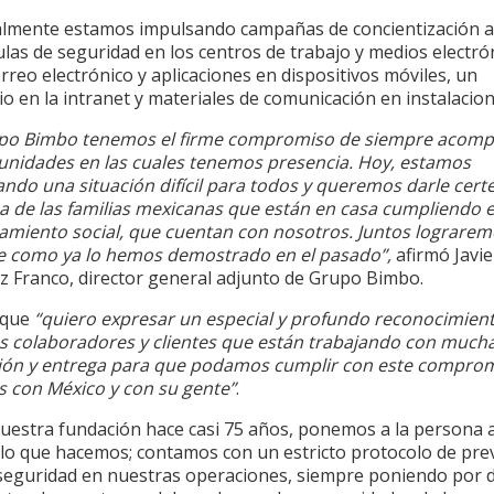
almente estamos impulsando campañas de concientización a 
ulas de seguridad en los centros de trabajo y medios electró
reo electrónico y aplicaciones en dispositivos móviles, un
io en la intranet y materiales de comunicación en instalacion
po Bimbo tenemos el firme compromiso de siempre acompa
unidades en las cuales tenemos presencia. Hoy, estamos
ndo una situación difícil para todos y queremos darle cert
a de las familias mexicanas que están en casa cumpliendo e
iamiento social, que cuentan con nosotros. Juntos lograremo
e como ya lo hemos demostrado en el pasado”,
afirmó Javie
ez Franco, director general adjunto de Grupo Bimbo.
 que
“quiero expresar un especial y profundo reconocimien
s colaboradores y clientes que están trabajando con much
ión y entrega para que podamos cumplir con este compro
 con México y con su gente”
.
estra fundación hace casi 75 años, ponemos a la persona a
 lo que hacemos; contamos con un estricto protocolo de prev
 seguridad en nuestras operaciones, siempre poniendo por 