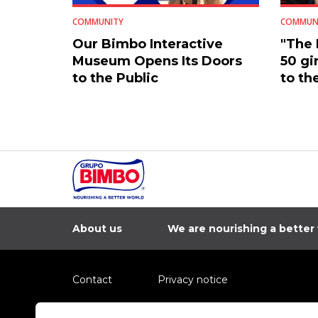
COMMUNITY
COMMUN
Our Bimbo Interactive
"The
Museum Opens Its Doors
50 gi
to the Public
to th
About us
We are nourishing a better
Contact
Privacy notice
Information regarding fraud campaigns on social me