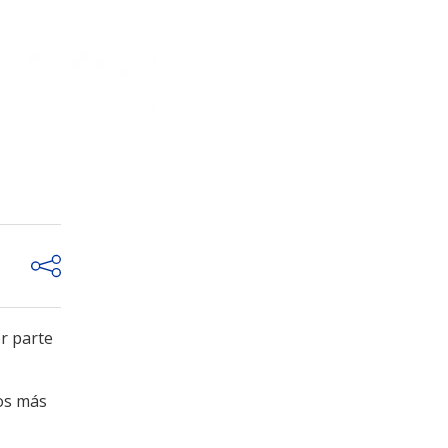
or parte
os más