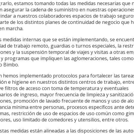
grarlo, estamos tomando todas las medidas necesarias que 
n asegurar la cadena de suministro en nuestras operaciones,
indar a nuestros colaboradores espacios de trabajo seguros
arte de los distintos planes de continuidad de negocio que
en marcha.
as medidas internas que se están implementando, se encuent
dad de trabajo remoto, guardias o turnos especiales, la restri
ones y la suspensión temporal de viajes y visitas a otras e
 y programas que impliquen las aglomeraciones, tales como
to Bimbo.
n hemos implementado protocolos para fortalecer las tarea
ón e higiene en nuestros distintos centros de trabajo, entr
ye filtros de acceso con toma de temperatura y eventuales
arios de ingreso, mayor frecuencia de limpieza y sanitizacio
iones, promoción de lavado frecuente de manos y uso de al
tancia mínima entre personas, procesos específicos ante dete
omas, restricción de uso de espacios de uso común como gi
ores, uso limitado de comedores y utensilios, entre otros.
tas medidas están alineadas a las disposiciones de las auto