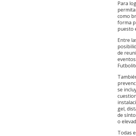
Para lo
permita
como br
forma p
puesto 
Entre l
posibili
de reuni
eventos
Futboli
Tambié
prevenci
se inclu
cuestion
instalac
gel, dis
de sínt
o elevad
Todas es