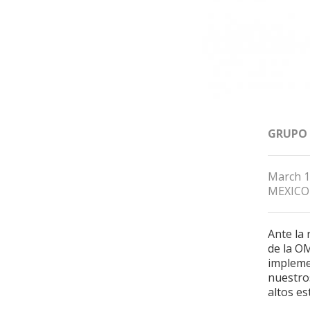
GRUPO
March 1
MEXICO
Ante la 
de la O
impleme
nuestros
altos es