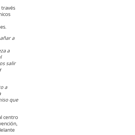
través
nicos
es.
ñar a
eza a
l
s salir
r
to a
a
miso que
l centro
ención,
delante