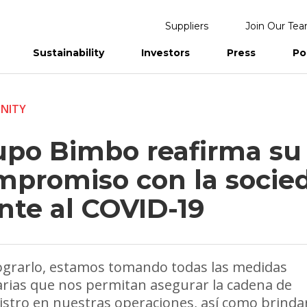
Suppliers
Join Our Te
Sustainability
Investors
Press
Po
eports
NITY
upo Bimbo reafirma su
mpromiso con la socie
nte al COVID-19
ograrlo, estamos tomando todas las medidas
rias que nos permitan asegurar la cadena de
stro en nuestras operaciones, así como brinda