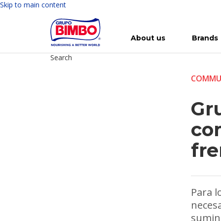
Skip to main content
About us
Brands
Search
Meet Bimbo
Our brands
For you
Investment in Bimbo
News
Press Releases
For Life
Governance
For Nature
Annual R
Reports
COMMU
Gr
co
fre
Para l
necesa
sumini