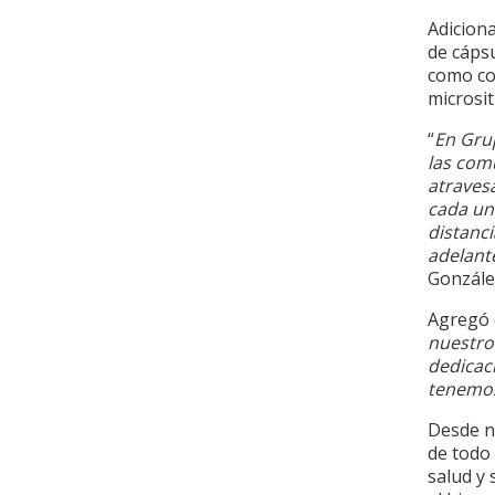
Adicion
de cáps
como cor
microsit
“
En Gru
las com
atravesa
cada un
distanc
adelant
Gonzál
Agregó
nuestro
dedicac
tenemos
Desde nu
de todo
salud y