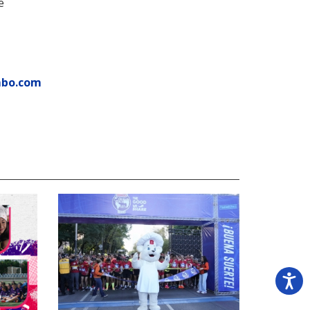
e
mbo.com