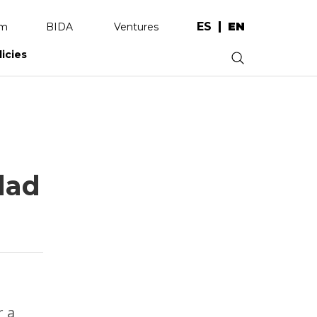
ES
EN
am
BIDA
Ventures
licies
.
dad
r a