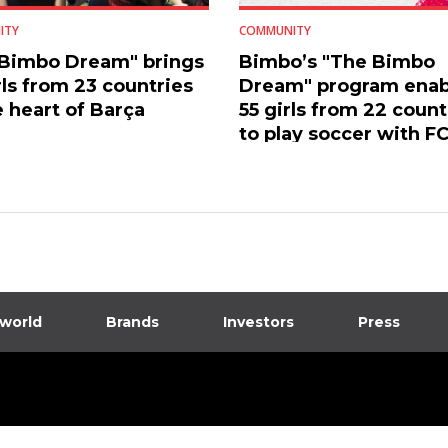
ITY
COMMUNITY
 Bimbo Dream" brings
Bimbo’s "The Bimbo
rls from 23 countries
Dream" program enab
e heart of Barça
55 girls from 22 count
to play soccer with F
Barcelona
 world
Brands
Investors
Press
dia