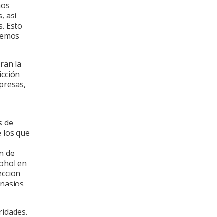
nos
 así
. Esto
 hemos
ran la
cción
mpresas,
s de
e los que
́n de
cohol en
cción
mnasios
ridades.