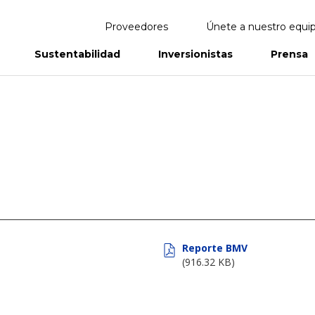
Proveedores
Únete a nuestro equi
Sustentabilidad
Inversionistas
Prensa
eportes
Informes Anuales
Reporte BMV
(916.32 KB)