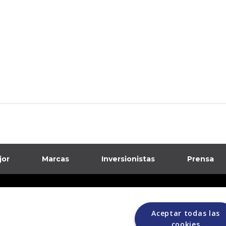
jor
Marcas
Inversionistas
Prensa
formación sobre posibles fraudes
Aceptar todas las
ciones
cookies