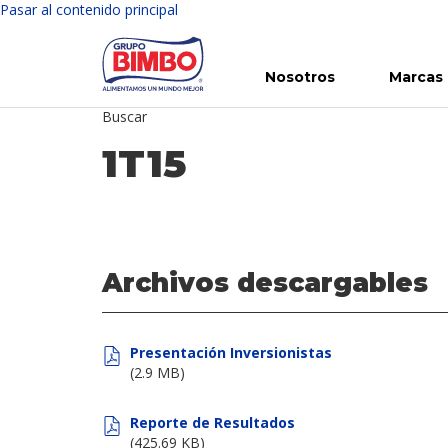
Pasar al contenido principal
Nosotros
Marcas
Buscar
Conoce Bimbo
Nuestras marcas
Para ti
Inversión en Bimbo
Noticias
Para la Vida
Comunicados
Gobierno Corporativo
Para la Naturaleza
R
1T15
Archivos descargables
Presentación Inversionistas
(2.9 MB)
Reporte de Resultados
(425.69 KB)