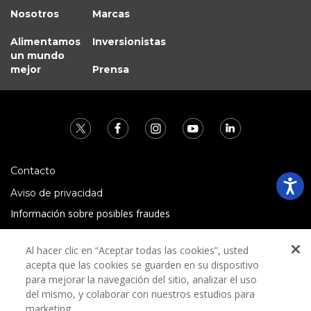
Nosotros
Marcas
Alimentamos
Inversionistas
un mundo
mejor
Prensa
Contacto
Aviso de privacidad
Información sobre posibles fraudes
Preguntas Frecuentes
Al hacer clic en “Aceptar todas las cookies”, usted
Términos y condiciones
acepta que las cookies se guarden en su dispositivo
para mejorar la navegación del sitio, analizar el uso
del mismo, y colaborar con nuestros estudios para
marketing.