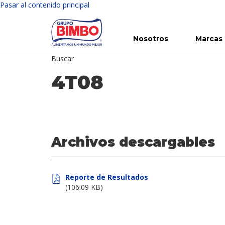
Pasar al contenido principal
Nosotros
Marcas
Buscar
Conoce Bimbo
Nuestras marcas
Para ti
Inversión en Bimbo
Noticias
Para la Vida
Comunicados
Gobierno Corporativo
Para la Naturaleza
R
4T08
Archivos descargables
Reporte de Resultados
(106.09 KB)