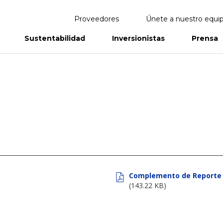
Proveedores
Únete a nuestro equi
Sustentabilidad
Inversionistas
Prensa
eportes
Informes Anuales
Complemento de Reporte 
(143.22 KB)