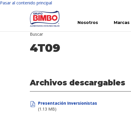
Pasar al contenido principal
Nosotros
Marcas
Buscar
Conoce Bimbo
Nuestras marcas
Para ti
Inversión en Bimbo
Noticias
Para la Vida
Comunicados
Gobierno Corporativo
Para la Naturaleza
R
4T09
Archivos descargables
Presentación Inversionistas
(1.13 MB)