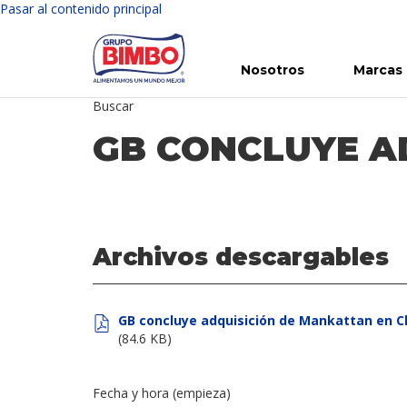
Pasar al contenido principal
Nosotros
Marcas
Buscar
Conoce Bimbo
Nuestras marcas
Para ti
Inversión en Bimbo
Noticias
Para la Vida
Comunicados
Gobierno Corporativo
Para la Naturaleza
R
GB CONCLUYE A
Archivos descargables
GB concluye adquisición de Mankattan en C
(84.6 KB)
Fecha y hora (empieza)