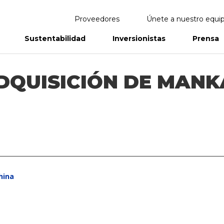
Proveedores
Únete a nuestro equi
Sustentabilidad
Inversionistas
Prensa
eportes
Informes Anuales
DQUISICIÓN DE MANK
hina