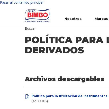
Pasar al contenido principal
Nosotros
Marcas
Buscar
Conoce Bimbo
Nuestras marcas
Para ti
Inversión en Bimbo
Noticias
Para la Vida
Comunicados
Gobierno Corporativo
Para la Naturaleza
R
POLÍTICA PARA 
DERIVADOS
Archivos descargables
Política para la utilización de instrumentos
(46.73 KB)