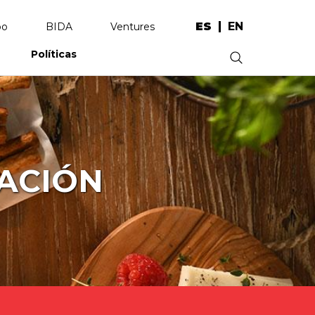
ES
EN
po
BIDA
Ventures
Políticas
.
ACIÓN