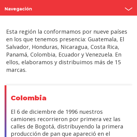
Navegación
Inicio
Esta región la conformamos por nueve países
México
en los que tenemos presencia: Guatemala, El
Salvador, Honduras, Nicaragua, Costa Rica,
Norteamérica
Panamá, Colombia, Ecuador y Venezuela. En
ellos, elaboramos y distribuimos más de 15
Centroamérica
marcas.
Sudamérica
Europa y África
Colombia
Asia
El 6 de diciembre de 1996 nuestros
camiones recorrieron por primera vez las
calles de Bogotá, distribuyendo la primera
producción de pan que apareció en el