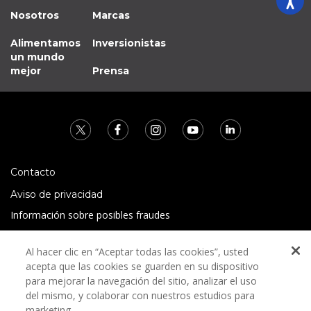
Nosotros
Marcas
Alimentamos
Inversionistas
un mundo
mejor
Prensa
Contacto
Aviso de privacidad
Información sobre posibles fraudes
Preguntas Frecuentes
Al hacer clic en “Aceptar todas las cookies”, usted
Términos y condiciones
acepta que las cookies se guarden en su dispositivo
para mejorar la navegación del sitio, analizar el uso
del mismo, y colaborar con nuestros estudios para
marketing.