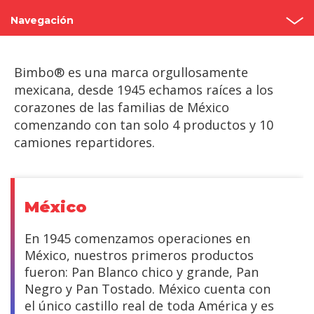
Navegación
Inicio
Bimbo® es una marca orgullosamente
México
mexicana, desde 1945 echamos raíces a los
corazones de las familias de México
Norteamérica
comenzando con tan solo 4 productos y 10
camiones repartidores.
Centroamérica
Sudamérica
México
Europa y África
En 1945 comenzamos operaciones en
Asia
México, nuestros primeros productos
fueron: Pan Blanco chico y grande, Pan
Negro y Pan Tostado. México cuenta con
el único castillo real de toda América y es