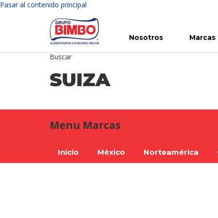
Pasar al contenido principal
Nosotros
Marcas
Buscar
Conoce Bimbo
Nuestras marcas
Para ti
Inversión en Bimbo
Noticias
Para la Vida
Comunicados
Gobierno Corporativo
Para la Naturaleza
R
SUIZA
Menu Marcas
Inicio
México
Norteamérica