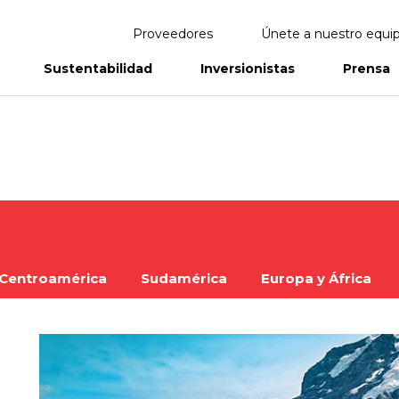
Proveedores
Únete a nuestro equi
Sustentabilidad
Inversionistas
Prensa
eportes
Informes Anuales
Centroamérica
Sudamérica
Europa y África