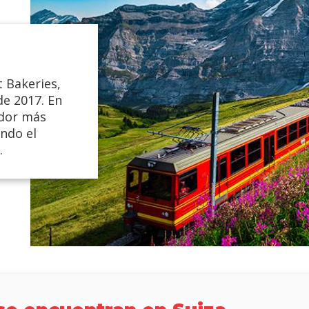
t Bakeries,
e 2017. En
ador más
ando el
.