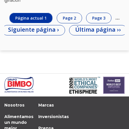
Paginación
…
Página actual
1
Page
2
Page
3
Siguiente página
›
Última página
››
Nosotros
Marcas
Alimentamos
Inversionistas
un mundo
mejor
Prensa