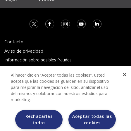
Contacto
Aviso de privacidad
Información sobre posibles fraudes
Preguntas Frecuentes
Al hacer clic en “Aceptar todas las cookies”, usted
Términos y condiciones
acepta que las cookies se guarden en su dispositivo
para mejorar la navegación del sitio, analizar el uso
del mismo, y colaborar con nuestros estudios para
marketing.
Rechazarlas
Aceptar todas las
Grupo Bimbo no solicita ningún tipo de pago durante el
todas
cookies
proceso de selección.