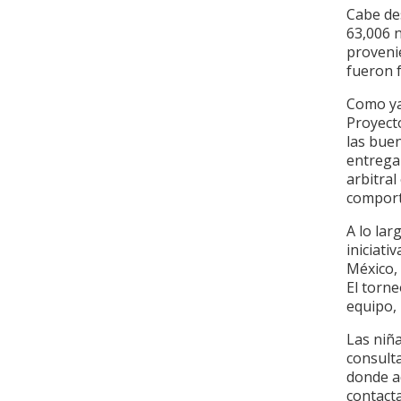
Cabe de
63,006 
provenie
fueron 
Como ya 
Proyect
las buen
entrega 
arbitra
comport
A lo lar
iniciat
México, 
El torne
equipo, 
Las niña
consulta
donde a
contacta