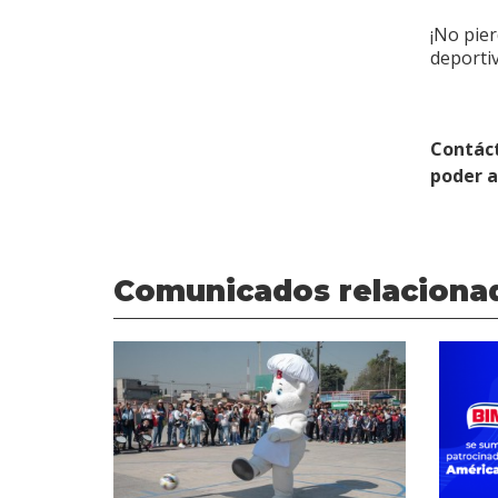
¡No pie
deportiv
Contác
poder 
Comunicados relaciona