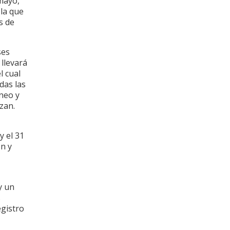
 mayo,
 la que
s de
ses
 llevará
l cual
das las
rneo y
izan.
y el 31
ón y
y un
s
egistro