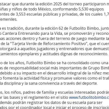
stacar que durante la edición 2025 del torneo participaron 
niñas y niños de todo México, conformando 5,530 equipos
ntes de 3,553 escuelas públicas y privadas, de los cuales 1,
femeniles.
es tradición, durante la edición 62 de Futbolito Bimbo, junt
o Cantera Entrenando para la Vida, se promoverán y recon
as acciones dentro y fuera del terreno de juego mediante la
de la “Tarjeta Verde de Reforzamiento Positivo”, que el cue
l otorgará a aquellos jugadores y entrenadores que demues
amientos ejemplares y actitudes dignas de reconocimiento.
go de los años, Futbolito Bimbo se ha consolidado como una 
ivas de responsabilidad social más importantes de Grupo Bim
debido a su impacto en el desarrollo integral de la niñez me
o fomenta la actividad física y promueve valores como el tra
la disciplina y la sana convivencia a través del deporte.
s, los niños, padres de familia y escuelas interesadas podrá
r las bases y el reglamento en el sitio
www.futbolitobimbo.
demás podrán registrar los datos de su escuela para ser
dos por el coordinador local e iniciar el proceso de inscripci