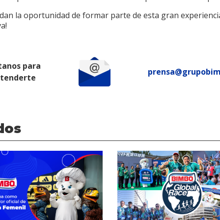
rdan la oportunidad de formar parte de esta gran experienci
a!
tanos para
prensa@grupobi
atenderte
dos