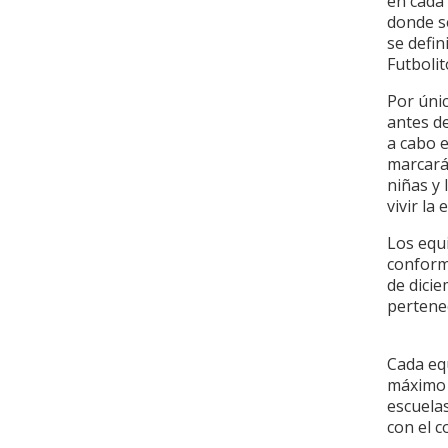
en cada 
donde se
se defi
Futboli
Por únic
antes de
a cabo e
marcará 
niñas y 
vivir la
Los equi
conforma
de dicie
pertene
Cada eq
máximo d
escuelas
con el c