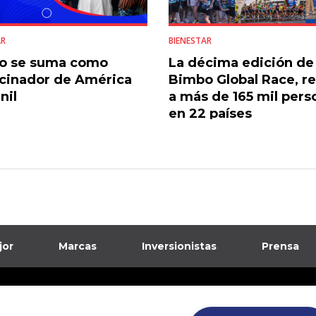
AR
BIENESTAR
o se suma como
La décima edición de
cinador de América
Bimbo Global Race, r
nil
a más de 165 mil pers
en 22 países
jor
Marcas
Inversionistas
Prensa
formación sobre posibles fraudes