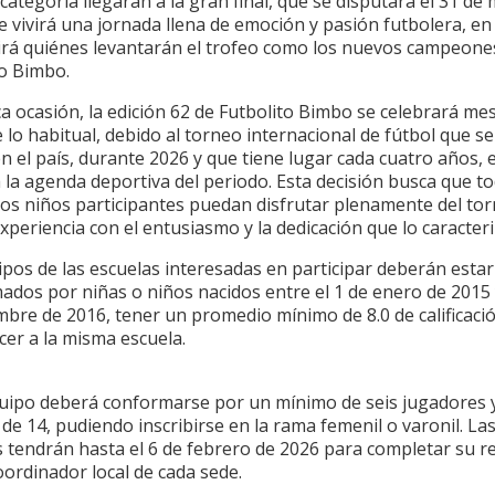
categoría llegarán a la gran final, que se disputará el 31 de
 vivirá una jornada llena de emoción y pasión futbolera, en
nirá quiénes levantarán el trofeo como los nuevos campeone
to Bimbo.
a ocasión, la edición 62 de Futbolito Bimbo se celebrará me
 lo habitual, debido al torneo internacional de fútbol que se
n el país, durante 2026 y que tiene lugar cada cuatro años, e
la agenda deportiva del periodo. Esta decisión busca que to
los niños participantes puedan disfrutar plenamente del to
 experiencia con el entusiasmo y la dedicación que lo caracter
pos de las escuelas interesadas en participar deberán estar
dos por niñas o niños nacidos entre el 1 de enero de 2015 
mbre de 2016, tener un promedio mínimo de 8.0 de calificaci
cer a la misma escuela.
uipo deberá conformarse por un mínimo de seis jugadores 
e 14, pudiendo inscribirse en la rama femenil o varonil. La
 tendrán hasta el 6 de febrero de 2026 para completar su r
oordinador local de cada sede.