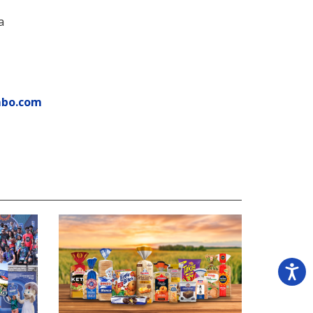
a
mbo.com