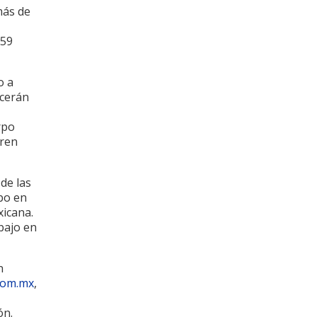
más de
759
o a
ocerán
rpo
tren
de las
bo en
xicana.
bajo en
n
com.mx
,
ón.