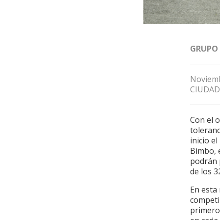
GRUPO
Noviemb
CIUDAD
Con el o
toleran
inicio e
Bimbo, e
podrán p
de los 3
En esta 
competir
primero