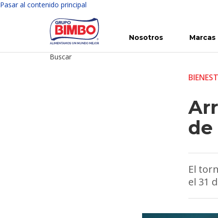
Pasar al contenido principal
Nosotros
Marcas
Buscar
Conoce Bimbo
Nuestras marcas
Para ti
Inversión en Bimbo
Noticias
Para la Vida
Comunicados
Gobierno Corporativo
Para la Naturaleza
R
BIENES
Arr
de
El tor
el 31 