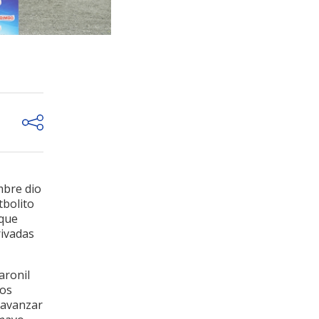
mbre dio
tbolito
 que
rivadas
aronil
los
 avanzar