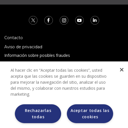
Contacto
Aviso de privacidad
Información sobre posibles fraudes
Preguntas Frecuentes
Al hacer clic en “Aceptar todas las cookies”, usted
Términos y condiciones
acepta que las cookies se guarden en su dispositivo
para mejorar la navegación del sitio, analizar el uso
del mismo, y colaborar con nuestros estudios para
marketing.
Rechazarlas
Aceptar todas las
Grupo Bimbo no solicita ningún tipo de pago durante el
todas
cookies
proceso de selección.
Grupo Bimbo no realiza venta de automóviles a través de