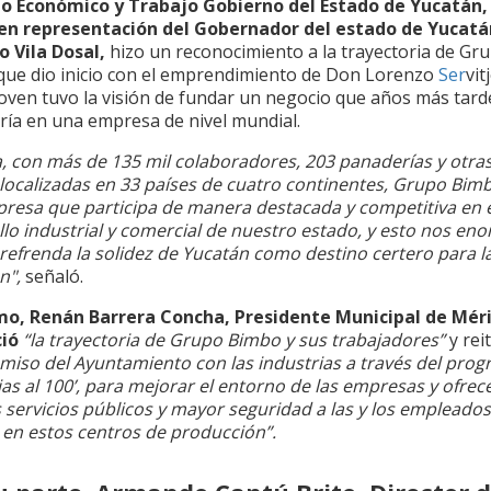
 Económico y Trabajo Gobierno del Estado de Yucatán,
 en representación del Gobernador del estado de Yucatá
o Vila Dosal,
hizo un reconocimiento a la trayectoria de Gr
que dio inicio con el emprendimiento de Don Lorenzo
Ser
vit
joven tuvo la visión de fundar un negocio que años más tard
ría en una empresa de nivel mundial.
a, con más de 135 mil colaboradores, 203 panaderías y otra
 localizadas en 33 países de cuatro continentes, Grupo Bim
resa que participa de manera destacada y competitiva en 
lo industrial y comercial de nuestro estado, y esto nos eno
refrenda la solidez de Yucatán como destino certero para l
ón",
señaló.
o, Renán Barrera Concha, Presidente Municipal de Mér
ció
“la trayectoria de Grupo Bimbo y sus trabajadores”
y rei
iso del Ayuntamiento con las industrias a través del pro
ias al 100’, para mejorar el entorno de las empresas y ofrec
 servicios públicos y mayor seguridad a las y los empleado
 en estos centros de producción”.