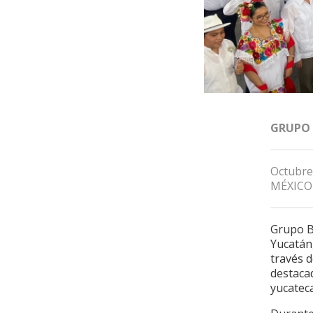
GRUPO
Octubre
MÉXICO
Grupo B
Yucatán,
través d
destacad
yucateca