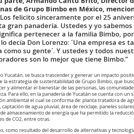
u parte, Armando Cantú Brito, Director 
onas de Grupo Bimbo en México, mencio
“Los felicito sinceramente por el 25 aniver
ta gran panadería. Ustedes y yo sabemos 
ignifica pertenecer a la familia Bimbo, po
lo decía Don Lorenzo: ´Una empresa es t
 como su gente´. Y ustedes y todos nuest
oradores son lo mejor que tiene Bimbo.”
o Yucatán, se busca trascender y generar un impacto positi
de la estrategia de sustentabilidad de Grupo Bimbo, que bus
er y alimentar el bienestar de las personas, las comunidades
za. Para ello, en la panadería de Yucatán se cuenta con un 
ón ambiental el cual se conforma de: planta tratadora de ag
, captación de agua pluvial, área de reciclaje, paneles solares
 de almacenamiento de energía que ha permitido la reducció
es de CO2, entre otras.
, como resultado del desarrollo de alternativas y tecnologí