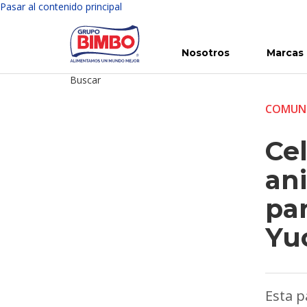
Pasar al contenido principal
Nosotros
Marcas
Buscar
Conoce Bimbo
Nuestras marcas
Para ti
Inversión en Bimbo
Noticias
Para la Vida
Comunicados
Gobierno Corporativo
Para la Naturaleza
R
COMUN
Ce
ani
pa
Yu
Esta p