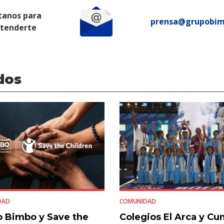
tanos para
prensa@grupobi
atenderte
dos
DAD
COMUNIDAD
 Bimbo y Save the
Colegios El Arca y C