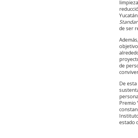
limpieza
reducci
Yucatán 
Standar
de ser 
Además,
objetivo
alrededo
proyect
de perso
conviven
De esta
sustent
personas
Premio Y
constan
Institut
estado 