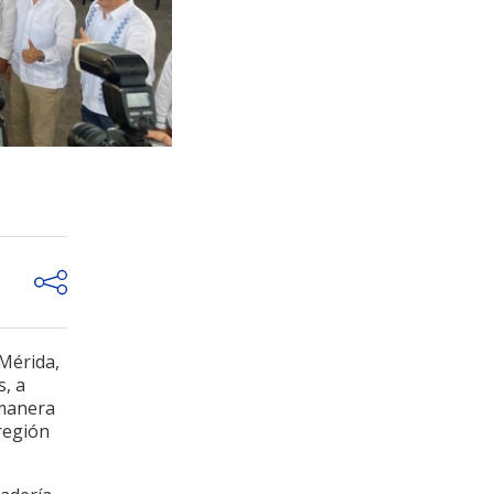
Mérida,
s, a
 manera
 región