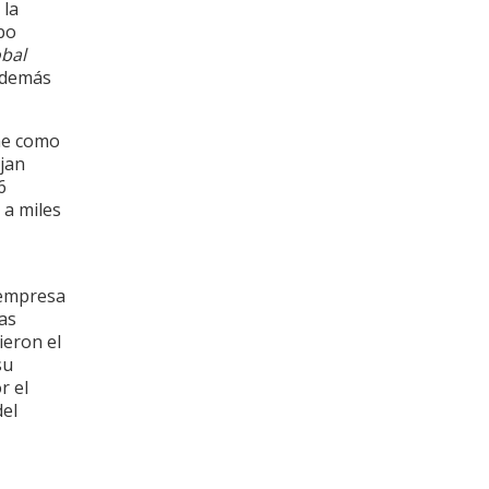
 la
bo
bal
 además
ne como
ajan
6
 a miles
 empresa
as
ieron el
su
r el
del