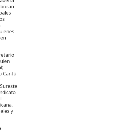
adería
laboran
pales
eos
a
quienes
cen
retario
quien
l;
o Cantú
;
 Sureste
indicato
l
xicana
,
ales y
e