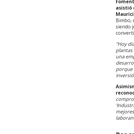
Fomento
asistió
Maurici
Bimbo, 
siendo 
converti
"Hoy dí
plantas
una emp
desarrol
porque 
inversi
Asimism
recono
comprom
‘Industr
mejores
laboran