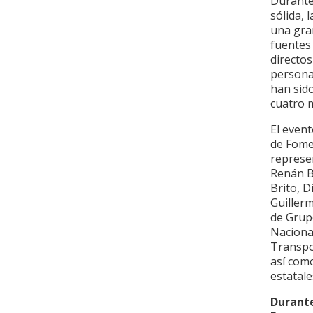
Durante
sólida, 
una gran
fuentes 
directos
persona
han sido
cuatro 
El event
de Fome
represe
Renán B
Brito, 
Guiller
de Gru
Naciona
Transpo
así com
estatale
Durante