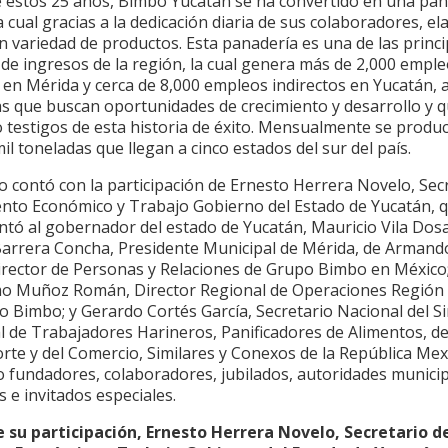
 estos 25 años, Bimbo Yucatán se ha convertido en una pan
la cual gracias a la dedicación diaria de sus colaboradores, e
 variedad de productos. Esta panadería es una de las princi
de ingresos de la región, la cual genera más de 2,000 empl
 en Mérida y cerca de 8,000 empleos indirectos en Yucatán, 
s que buscan oportunidades de crecimiento y desarrollo y 
 testigos de esta historia de éxito.
Mensualmente se produ
mil toneladas que
llegan
a cinco estados del sur del país.
o contó con la participación de Ernesto Herrera Novelo, Sec
nto Económico y Trabajo Gobierno del Estado de Yucatán, 
ntó al gobernador del estado de Yucatán, Mauricio Vila Dosa
arrera Concha, Presidente Municipal de Mérida,
de Armand
Director de Personas y Relaciones de Grupo Bimbo en México
mo Muñoz Román, Director Regional de Operaciones Región
po Bimbo
;
y Gerardo Cortés García, Secretario Nacional del S
l de Trabajadores Harineros, Panificadores de Alimentos, de
rte y del Comercio, Similares y Conexos de la República Me
o fundadores, colaboradores, jubilados, autoridades municip
s e invitados especiales.
 su participación, Ernesto Herrera Novelo,
Secretario d