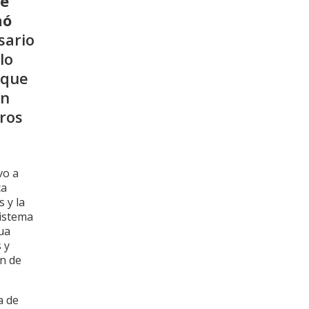
de
nó
sario
lo
rque
an
ros
vo a
ca
 y la
sistema
ua
 y
n de
a de