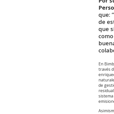
Por s
Pers
que: 
de es
que s
como 
buena
colab
En Bimb
través 
enriquec
naturale
de gesti
residual
sistema
emision
Asimismo