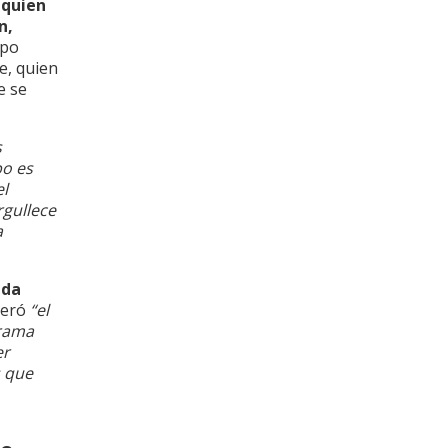
 quien
n,
upo
je, quien
e se
s
bo es
el
rgullece
a
ida
teró
“el
grama
er
s que