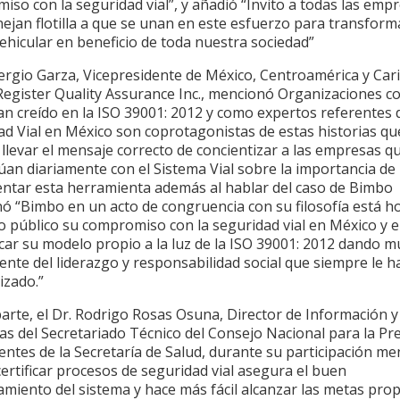
so con la seguridad vial”, y añadió “Invito a todas las emp
jan flotilla a que se unan en este esfuerzo para transforma
vehicular en beneficio de toda nuestra sociedad”
Sergio Garza, Vicepresidente de México, Centroamérica y Car
 Register Quality Assurance Inc., mencionó Organizaciones 
n creído en la ISO 39001: 2012 y como expertos referentes d
ad Vial en México son coprotagonistas de estas historias qu
llevar el mensaje correcto de concientizar a las empresas q
úan diariamente con el Sistema Vial sobre la importancia de
ntar esta herramienta además al hablar del caso de Bimbo
ó “Bimbo en un acto de congruencia con su filosofía está h
o público su compromiso con la seguridad vial en México y 
ficar su modelo propio a la luz de la ISO 39001: 2012 dando 
nte del liderazgo y responsabilidad social que siempre le h
izado.”
arte, el Dr. Rodrigo Rosas Osuna, Director de Información y
as del Secretariado Técnico del Consejo Nacional para la Pr
entes de la Secretaría de Salud, durante su participación m
certificar procesos de seguridad vial asegura el buen
amiento del sistema y hace más fácil alcanzar las metas pro