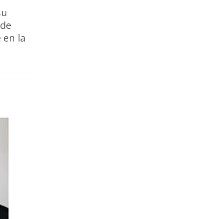
su
 de
 en la