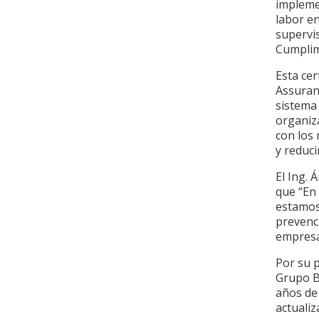
implemen
labor en
supervis
Cumplim
Esta cer
Assuranc
sistema 
organiz
con los 
y reduci
El Ing. 
que “En 
estamos
prevenc
empresa 
Por su p
Grupo B
años de
actualiz