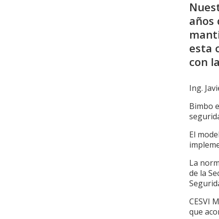
Nuest
años 
manti
esta 
con l
Ing. Jav
Bimbo e
segurida
El mode
impleme
La norma
de la Se
Segurid
CESVI Mé
que aco