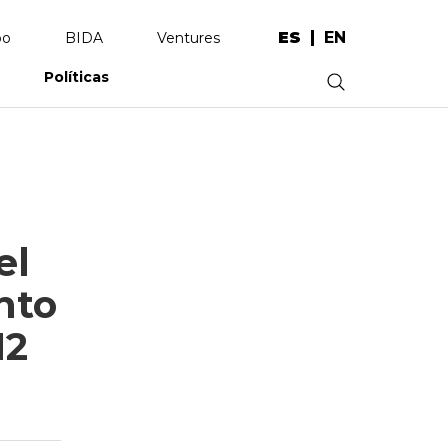
ES
EN
po
BIDA
Ventures
Políticas
.
el
nto
12