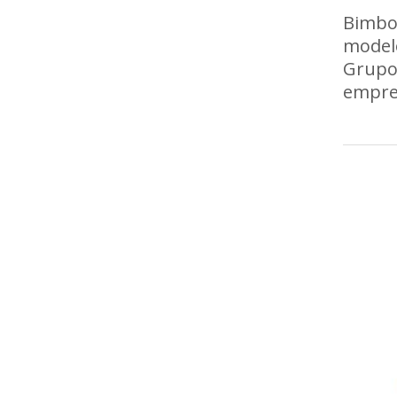
Bimbo 
modelo
Grupo
empres