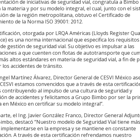
tación de iniciativas de seguridad vial, congratula a Bimbo
 la materia y por su modelo integral, el cual, junto con el si
ión de la región metropolitana, obtuvo el Certificado de
iento de la Norma ISO 39001: 2012.
tificación, otorgada por LRQA Américas (Lloyds Register Qua
e) es una norma internacional que especifica los requisitos
de gestión de seguridad vial. Su objetivo es impulsar a las
aciones a que cuenten con flotas de autotransporte que cu
más altos estándares en materia de seguridad vial, a fin de 
r los accidentes de tránsito.
Ángel Martínez Álvarez, Director General de CESVI México a
CESVI estamos convencidos que a través de esta certificació
 contribuyendo al impulso de una cultura de seguridad y
ión de accidentes y felicitamos a Grupo Bimbo por ser la pr
en México en certificar su modelo integral”.
arte, el Ing. Javier González Franco, Director General Adjun
imbo, destacó “Nuestro modelo de Seguridad Vial tiene más
 implementarse en la empresa y se mantiene en constante
ación. A través de esta certificación refrendamos nuestro