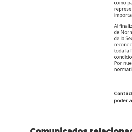
como paí
represen
importan
Al final
de Norm
de la S
reconoc
toda la
condicio
Por nue
normati
Contác
poder 
Comunicados relaciona