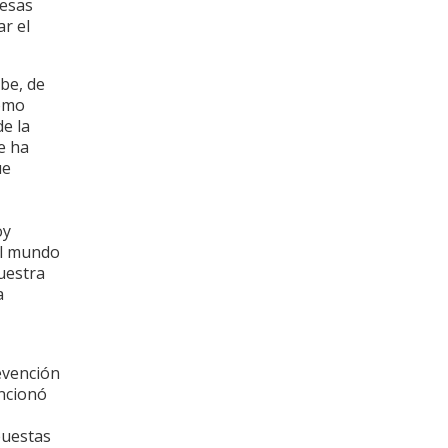
resas
r el
ibe, de
como
e la
e ha
ue
oy
el mundo
muestra
a
evención
encionó
puestas