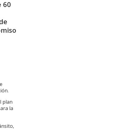
e 60
 de
omiso
de
ión.
l plan
ara la
ánsito,