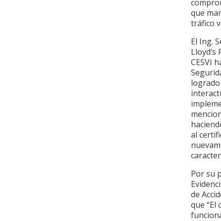
compromi
que mane
tráfico 
El Ing. 
Lloyd’s
CESVI ha
Segurid
logrado 
interact
impleme
mencion
haciend
al certi
nuevame
caracter
Por su p
Evidenci
de Accid
que “El 
funcion