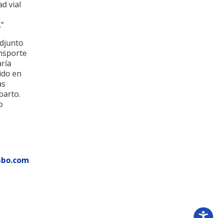
d vial
.”
Adjunto
ansporte
ría
ido en
as
parto.
o
mbo.com