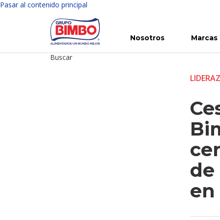
Pasar al contenido principal
Nosotros
Marcas
Buscar
Conoce Bimbo
Nuestras marcas
Para ti
Inversión en Bimbo
Noticias
Para la Vida
Comunicados
Gobierno Corporativo
Para la Naturaleza
R
LIDERA
Ce
Bi
ce
de 
en 