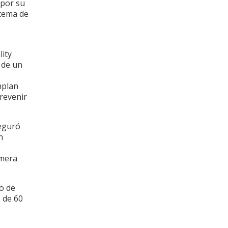
 por su
stema de
lity
 de un
mplan
prevenir
seguró
n
imera
to de
 de 60