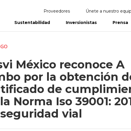
Proveedores
Únete a nuestro equi
Sustentabilidad
Inversionistas
Prensa
eportes
Informes Anuales
ZGO
svi México reconoce A
mbo por la obtención d
rtificado de cumplimie
la Norma Iso 39001: 20
seguridad vial