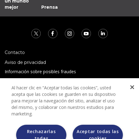
un mundo
mejor
Prensa
Contacto
Aviso de privacidad
Información sobre posibles fraudes
Preguntas Frecuentes
Al hacer clic en “Aceptar todas las cookies”, usted
Términos y condiciones
acepta que las cookies se guarden en su dispositivo
para mejorar la navegación del sitio, analizar el uso
del mismo, y colaborar con nuestros estudios para
marketing.
Rechazarlas
Aceptar todas las
Grupo Bimbo no solicita ningún tipo de pago durante el
todas
cookies