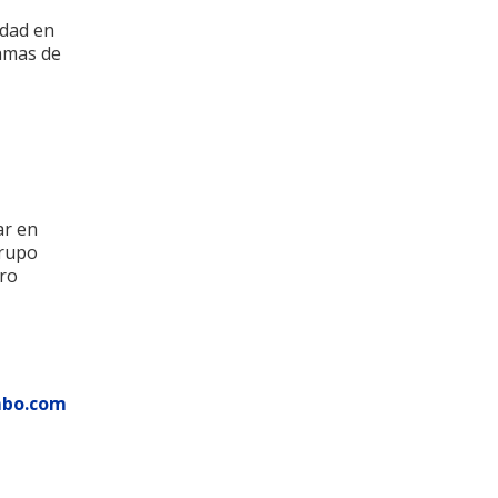
edad en
ramas de
ar en
Grupo
ro
mbo.com