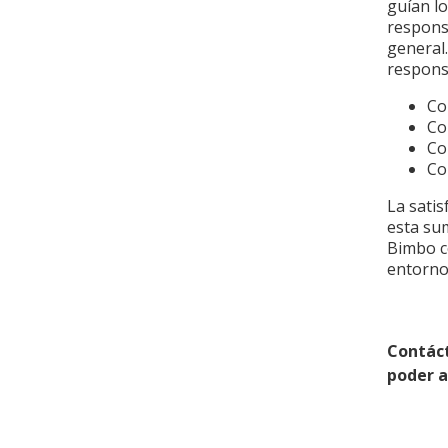
guían l
responsa
general
responsa
Co
Co
Co
Co
La satis
esta su
Bimbo c
entorno
Contác
poder 