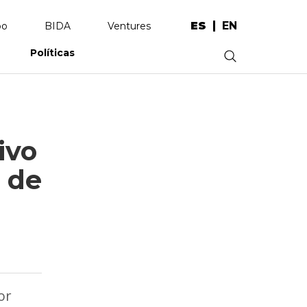
ES
EN
po
BIDA
Ventures
Políticas
.
ivo
o de
or