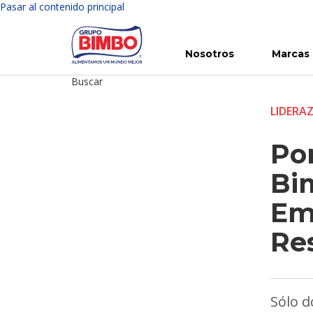
Pasar al contenido principal
Nosotros
Marcas
Buscar
Conoce Bimbo
Nuestras marcas
Para ti
Inversión en Bimbo
Noticias
Para la Vida
Comunicados
Gobierno Corporativo
Para la Naturaleza
R
LIDERA
Po
Bim
Em
Re
Sólo 