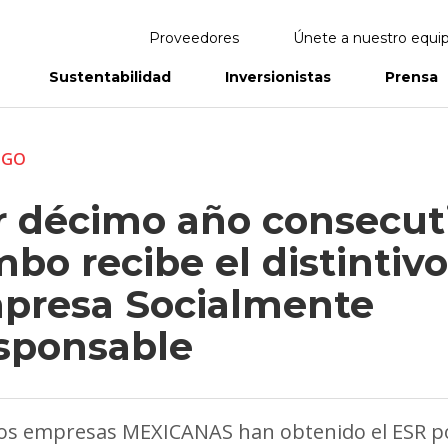
Proveedores
Únete a nuestro equi
Sustentabilidad
Inversionistas
Prensa
eportes
Informes Anuales
ZGO
r décimo año consecut
bo recibe el distintiv
presa Socialmente
sponsable
dos empresas MEXICANAS han obtenido el ESR p