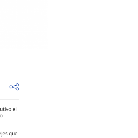
tivo el
ro
ejes que