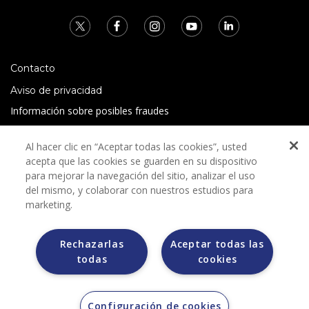
Contacto
Aviso de privacidad
Información sobre posibles fraudes
Preguntas Frecuentes
Al hacer clic en “Aceptar todas las cookies”, usted
Términos y condiciones
acepta que las cookies se guarden en su dispositivo
para mejorar la navegación del sitio, analizar el uso
del mismo, y colaborar con nuestros estudios para
marketing.
Rechazarlas
Aceptar todas las
Grupo Bimbo no solicita ningún tipo de pago durante el
todas
cookies
proceso de selección.
Grupo Bimbo no realiza venta de automóviles a través de
otros sitios de internet. Sólo lo hace a través de la casa
subastas MORTON.
Configuración de cookies